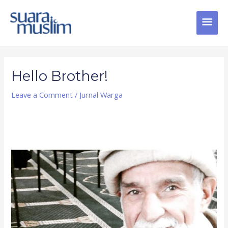
Skip
MAI
to
content
MEN
Post
navigation
Hello Brother!
Leave a Comment
/
Jurnal Warga