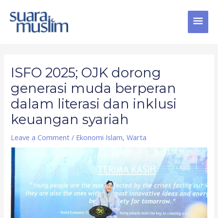
Skip
MAI
to
content
MEN
Post
navigation
ISFO 2025; OJK dorong
generasi muda berperan
dalam literasi dan inklusi
keuangan syariah
Leave a Comment
/
Ekonomi Islam
,
Warta