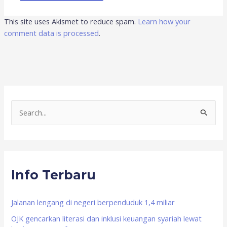
This site uses Akismet to reduce spam.
Learn how your
comment data is processed
.
S
e
a
r
Info Terbaru
c
h
f
Jalanan lengang di negeri berpenduduk 1,4 miliar
o
OJK gencarkan literasi dan inklusi keuangan syariah lewat