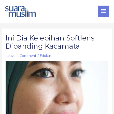
Skip
MAI
to
content
MEN
Post
navigation
Ini Dia Kelebihan Softlens
Dibanding Kacamata
Leave a Comment
/
Edukasi