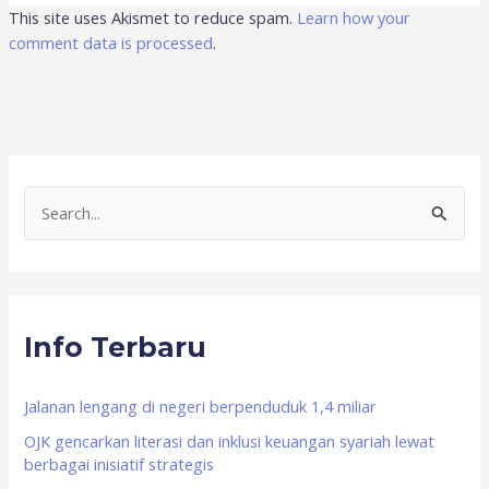
This site uses Akismet to reduce spam.
Learn how your
comment data is processed
.
S
e
a
r
Info Terbaru
c
h
f
Jalanan lengang di negeri berpenduduk 1,4 miliar
o
OJK gencarkan literasi dan inklusi keuangan syariah lewat
berbagai inisiatif strategis
r