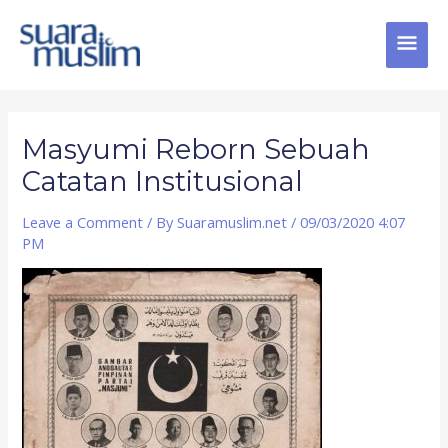
Skip
MAI
to
content
MEN
Post
navigation
Masyumi Reborn Sebuah
Catatan Institusional
Leave a Comment
/ By
Suaramuslim.net
/
09/03/2020 4:07
PM