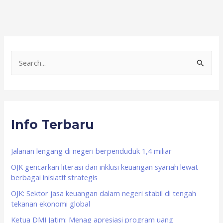
S
e
a
r
Info Terbaru
c
h
f
Jalanan lengang di negeri berpenduduk 1,4 miliar
o
OJK gencarkan literasi dan inklusi keuangan syariah lewat
berbagai inisiatif strategis
r
OJK: Sektor jasa keuangan dalam negeri stabil di tengah
:
tekanan ekonomi global
Ketua DMI Jatim: Menag apresiasi program uang