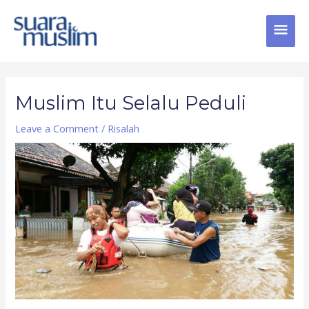
Skip
MAI
to
content
MEN
Post
navigation
Muslim Itu Selalu Peduli
Leave a Comment
/
Risalah