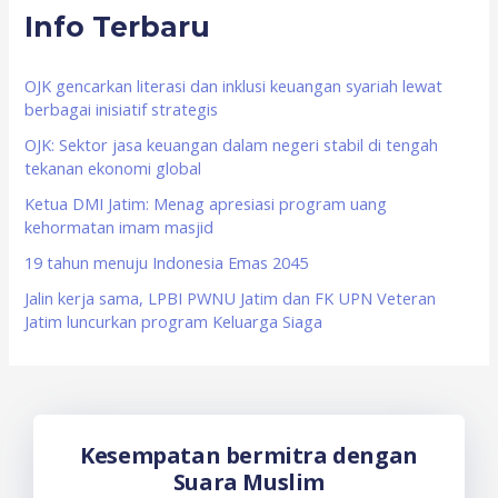
Info Terbaru
c
h
f
OJK gencarkan literasi dan inklusi keuangan syariah lewat
berbagai inisiatif strategis
o
OJK: Sektor jasa keuangan dalam negeri stabil di tengah
r
tekanan ekonomi global
:
Ketua DMI Jatim: Menag apresiasi program uang
kehormatan imam masjid
19 tahun menuju Indonesia Emas 2045
Jalin kerja sama, LPBI PWNU Jatim dan FK UPN Veteran
Jatim luncurkan program Keluarga Siaga
Kesempatan bermitra dengan
Suara Muslim