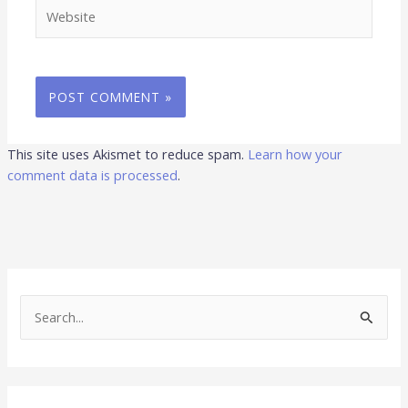
Website
This site uses Akismet to reduce spam.
Learn how your
comment data is processed
.
S
e
a
r