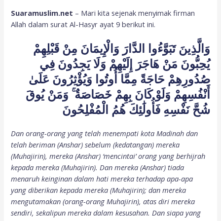
Suaramuslim.net
– Mari kita sejenak menyimak firman
Allah dalam surat Al-Hasyr ayat 9 berikut ini.
وَالَّذِينَ تَبَوَّءُوا الدَّارَ وَالْإِيمَانَ مِنْ قَبْلِهِمْ
يُحِبُّونَ مَنْ هَاجَرَ إِلَيْهِمْ وَلَا يَجِدُونَ فِي
صُدُورِهِمْ حَاجَةً مِمَّا أُوتُوا وَيُؤْثِرُونَ عَلَىٰ
أَنْفُسِهِمْ وَلَوْ كَانَ بِهِمْ خَصَاصَةٌ ۚ وَمَنْ يُوقَ
شُحَّ نَفْسِهِ فَأُولَٰئِكَ هُمُ الْمُفْلِحُونَ
Dan orang-orang yang telah menempati kota Madinah dan
telah beriman (Anshar) sebelum (kedatangan) mereka
(Muhajirin), mereka (Anshar) ‘mencintai’ orang yang berhijrah
kepada mereka (Muhajirin). Dan mereka (Anshar) tiada
menaruh keinginan dalam hati mereka terhadap apa-apa
yang diberikan kepada mereka (Muhajirin); dan mereka
mengutamakan (orang-orang Muhajirin), atas diri mereka
sendiri, sekalipun mereka dalam kesusahan. Dan siapa yang