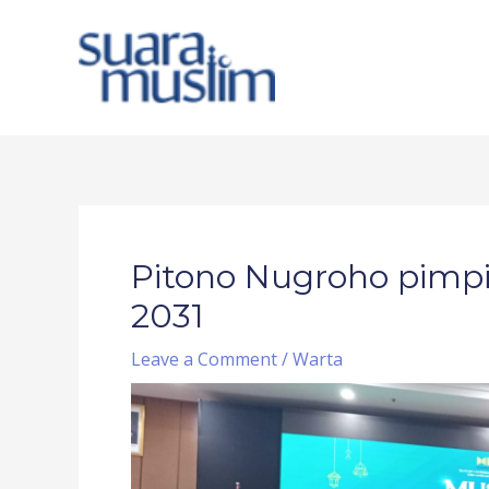
Skip
to
content
Post
navigation
Pitono Nugroho pimpi
2031
Leave a Comment
/
Warta