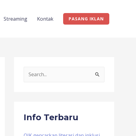
Streaming
Kontak
PASANG IKLAN
S
e
a
r
c
Info Terbaru
h
f
OJK gencarkan literasi dan inklusi