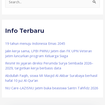
S
e
a
r
Info Terbaru
c
h
f
19 tahun menuju Indonesia Emas 2045
o
Jalin kerja sama, LPBI PWNU Jatim dan FK UPN Veteran
Jatim luncurkan program Keluarga Siaga
r
Resmi! Ini jajaran direksi Perumda Surya Sembada 2026–
:
2029, targetkan kerja berbasis data
Abdullah Faqih, siswa MI Masjid Al-Akbar Surabaya berhasil
hafal 10 juz Al-Qur’an
NU Care-LAZISNU Jatim buka beasiswa Santri Tahfidz 2026