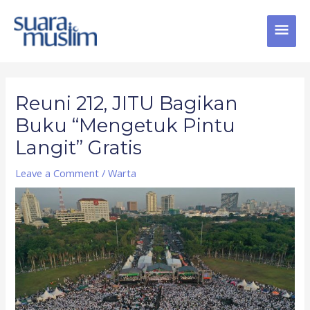
Skip
MAI
to
content
MEN
Post
navigation
Reuni 212, JITU Bagikan
Buku “Mengetuk Pintu
Langit” Gratis
Leave a Comment
/
Warta