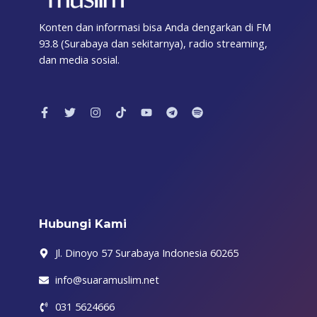
Konten dan informasi bisa Anda dengarkan di FM
93.8 (Surabaya dan sekitarnya), radio streaming,
dan media sosial.
F
T
I
T
Y
T
S
a
w
n
i
o
e
p
c
i
s
k
u
l
o
e
t
t
t
t
e
t
b
t
a
o
u
g
i
o
e
g
k
b
r
f
o
r
r
e
a
y
k
a
m
-
m
f
Hubungi Kami
Jl. Dinoyo 57 Surabaya Indonesia 60265
info@suaramuslim.net
031 5624666