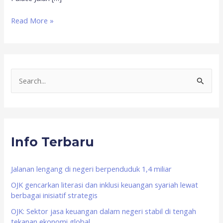
Read More »
S
e
a
r
Info Terbaru
c
h
f
Jalanan lengang di negeri berpenduduk 1,4 miliar
o
OJK gencarkan literasi dan inklusi keuangan syariah lewat
berbagai inisiatif strategis
r
OJK: Sektor jasa keuangan dalam negeri stabil di tengah
:
tekanan ekonomi global