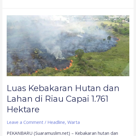
Luas
Kebakaran
Hutan
dan
Lahan
di
Riau
Capai
1.761
Hektare
Luas Kebakaran Hutan dan
Lahan di Riau Capai 1.761
Hektare
Leave a Comment
/
Headline
,
Warta
PEKANBARU (Suaramuslim.net) – Kebakaran hutan dan