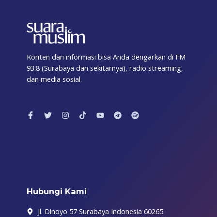
Konten dan informasi bisa Anda dengarkan di FM
93.8 (Surabaya dan sekitarnya), radio streaming,
dan media sosial.
F
T
I
T
Y
T
S
a
w
n
i
o
e
p
c
i
s
k
u
l
o
e
t
t
t
t
e
t
b
t
a
o
u
g
i
o
e
g
k
b
r
f
o
r
r
e
a
y
k
a
m
-
m
f
Hubungi Kami
Jl. Dinoyo 57 Surabaya Indonesia 60265