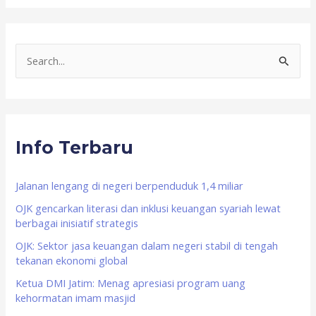
S
e
a
r
Info Terbaru
c
h
f
Jalanan lengang di negeri berpenduduk 1,4 miliar
o
OJK gencarkan literasi dan inklusi keuangan syariah lewat
berbagai inisiatif strategis
r
OJK: Sektor jasa keuangan dalam negeri stabil di tengah
:
tekanan ekonomi global
Ketua DMI Jatim: Menag apresiasi program uang
kehormatan imam masjid