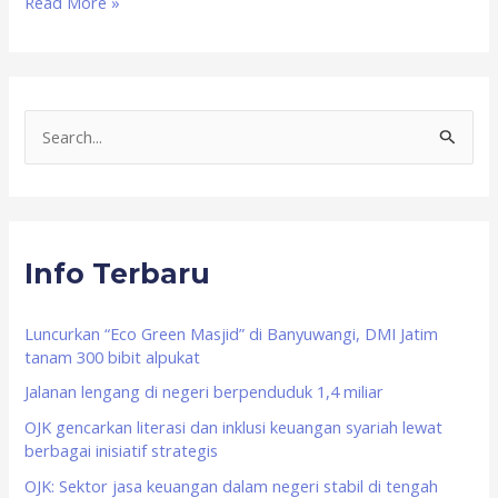
Read More »
S
e
a
r
Info Terbaru
c
h
f
Luncurkan “Eco Green Masjid” di Banyuwangi, DMI Jatim
tanam 300 bibit alpukat
o
Jalanan lengang di negeri berpenduduk 1,4 miliar
r
OJK gencarkan literasi dan inklusi keuangan syariah lewat
:
berbagai inisiatif strategis
OJK: Sektor jasa keuangan dalam negeri stabil di tengah