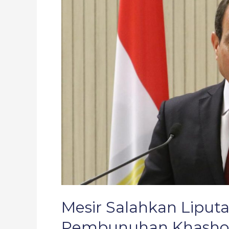
Liputan
Media
Tentang
Pembunuhan
Khashoggi
Mesir Salahkan Liput
Pembunuhan Khasho