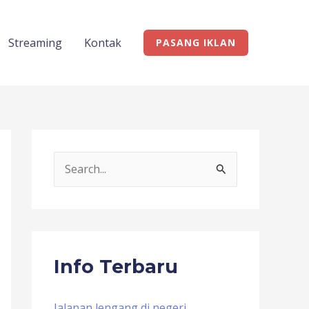
Streaming
Kontak
PASANG IKLAN
S
e
a
r
c
Info Terbaru
h
f
Jalanan lengang di negeri