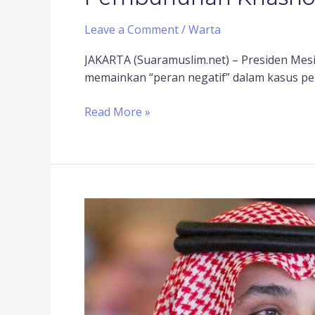
Leave a Comment
/
Warta
JAKARTA (Suaramuslim.net) – Presiden Mesi
memainkan “peran negatif” dalam kasus p
Read More »
Bin
Salman
Luncurkan
Proyek
Pembangkit
Nuklir
Pertama