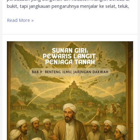
bukit, tapi jangkauan pengaruhnya menjalar ke selat, teluk,
Read More »
Giri
membangun
benteng
ilmu
dan
jaringan
dakwah