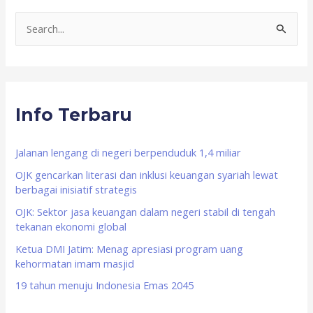
S
e
a
r
Info Terbaru
c
h
f
Jalanan lengang di negeri berpenduduk 1,4 miliar
o
OJK gencarkan literasi dan inklusi keuangan syariah lewat
berbagai inisiatif strategis
r
OJK: Sektor jasa keuangan dalam negeri stabil di tengah
:
tekanan ekonomi global
Ketua DMI Jatim: Menag apresiasi program uang
kehormatan imam masjid
19 tahun menuju Indonesia Emas 2045