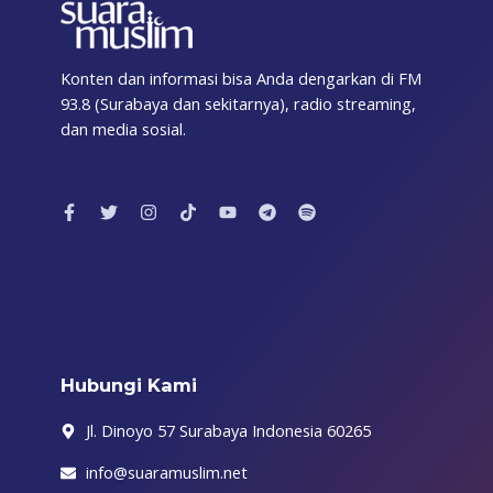
Konten dan informasi bisa Anda dengarkan di FM
93.8 (Surabaya dan sekitarnya), radio streaming,
dan media sosial.
F
T
I
T
Y
T
S
a
w
n
i
o
e
p
c
i
s
k
u
l
o
e
t
t
t
t
e
t
b
t
a
o
u
g
i
o
e
g
k
b
r
f
o
r
r
e
a
y
k
a
m
-
m
f
Hubungi Kami
Jl. Dinoyo 57 Surabaya Indonesia 60265
info@suaramuslim.net