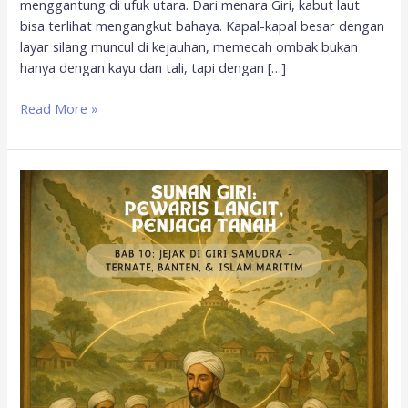
menggantung di ufuk utara. Dari menara Giri, kabut laut
bisa terlihat mengangkut bahaya. Kapal-kapal besar dengan
layar silang muncul di kejauhan, memecah ombak bukan
hanya dengan kayu dan tali, tapi dengan […]
Read More »
Jejak
Giri
di
Samudra;
Ternate,
Banten,
dan
Islam
Maritim