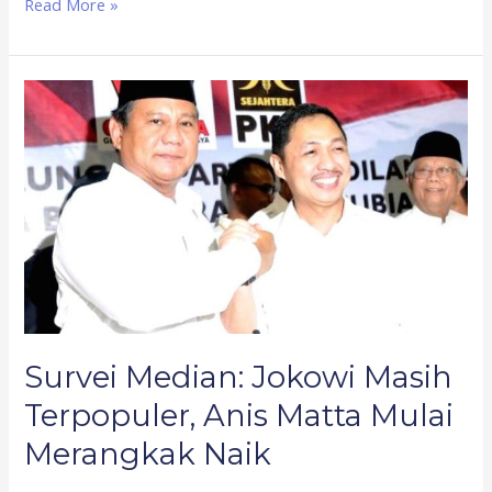
Read More »
Survei
Median:
Jokowi
Masih
Terpopuler,
Anis
Matta
Mulai
Merangkak
Naik
Survei Median: Jokowi Masih
Terpopuler, Anis Matta Mulai
Merangkak Naik