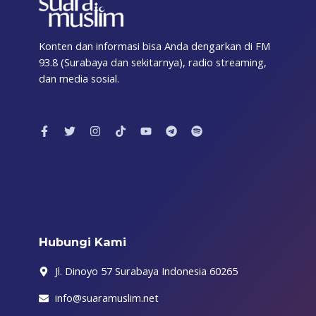
Konten dan informasi bisa Anda dengarkan di FM
93.8 (Surabaya dan sekitarnya), radio streaming,
dan media sosial.
F
T
I
T
Y
T
S
a
w
n
i
o
e
p
c
i
s
k
u
l
o
e
t
t
t
t
e
t
b
t
a
o
u
g
i
o
e
g
k
b
r
f
o
r
r
e
a
y
k
a
m
-
m
f
Hubungi Kami
Jl. Dinoyo 57 Surabaya Indonesia 60265
info@suaramuslim.net