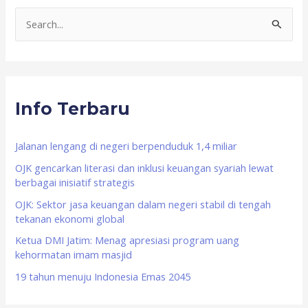
S
e
a
r
Info Terbaru
c
h
f
Jalanan lengang di negeri berpenduduk 1,4 miliar
o
OJK gencarkan literasi dan inklusi keuangan syariah lewat
berbagai inisiatif strategis
r
OJK: Sektor jasa keuangan dalam negeri stabil di tengah
:
tekanan ekonomi global
Ketua DMI Jatim: Menag apresiasi program uang
kehormatan imam masjid
19 tahun menuju Indonesia Emas 2045