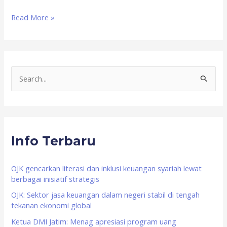
Read More »
S
e
a
r
Info Terbaru
c
h
f
OJK gencarkan literasi dan inklusi keuangan syariah lewat
berbagai inisiatif strategis
o
OJK: Sektor jasa keuangan dalam negeri stabil di tengah
r
tekanan ekonomi global
:
Ketua DMI Jatim: Menag apresiasi program uang