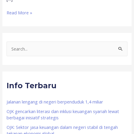
Read More »
S
e
a
r
Info Terbaru
c
h
f
Jalanan lengang di negeri berpenduduk 1,4 miliar
o
OJK gencarkan literasi dan inklusi keuangan syariah lewat
berbagai inisiatif strategis
r
OJK: Sektor jasa keuangan dalam negeri stabil di tengah
:
tekanan ekonomi global