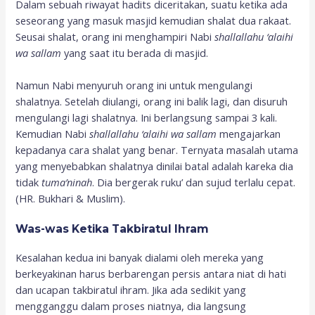
Dalam sebuah riwayat hadits diceritakan, suatu ketika ada
seseorang yang masuk masjid kemudian shalat dua rakaat.
Seusai shalat, orang ini menghampiri Nabi
shallallahu ‘alaihi
wa sallam
yang saat itu berada di masjid.
Namun Nabi menyuruh orang ini untuk mengulangi
shalatnya. Setelah diulangi, orang ini balik lagi, dan disuruh
mengulangi lagi shalatnya. Ini berlangsung sampai 3 kali.
Kemudian Nabi
shallallahu ‘alaihi wa sallam
mengajarkan
kepadanya cara shalat yang benar. Ternyata masalah utama
yang menyebabkan shalatnya dinilai batal adalah kareka dia
tidak
tuma’ninah
. Dia bergerak ruku’ dan sujud terlalu cepat.
(HR. Bukhari & Muslim).
Was-was Ketika Takbiratul Ihram
Kesalahan kedua ini banyak dialami oleh mereka yang
berkeyakinan harus berbarengan persis antara niat di hati
dan ucapan takbiratul ihram. Jika ada sedikit yang
mengganggu dalam proses niatnya, dia langsung