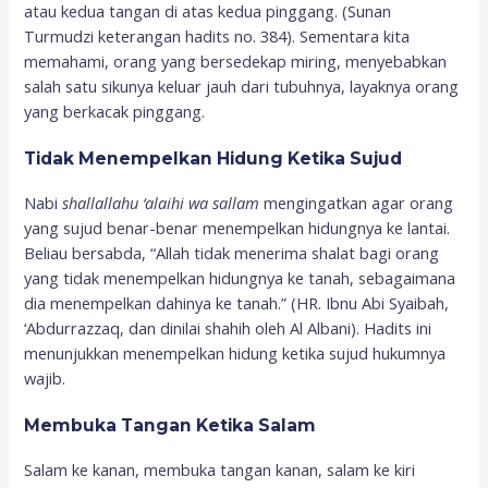
atau kedua tangan di atas kedua pinggang. (Sunan
Turmudzi keterangan hadits no. 384). Sementara kita
memahami, orang yang bersedekap miring, menyebabkan
salah satu sikunya keluar jauh dari tubuhnya, layaknya orang
yang berkacak pinggang.
Tidak
M
enempelkan
H
idung
K
etika
S
ujud
Nabi
shallallahu ‘alaihi wa sallam
mengingatkan agar orang
yang sujud benar-benar menempelkan hidungnya ke lantai.
Beliau bersabda, “Allah tidak menerima shalat bagi orang
yang tidak menempelkan hidungnya ke tanah, sebagaimana
dia menempelkan dahinya ke tanah.” (HR. Ibnu Abi Syaibah,
‘Abdurrazzaq, dan dinilai shahih oleh Al Albani). Hadits ini
menunjukkan menempelkan hidung ketika sujud hukumnya
wajib.
Membuka
T
angan
K
etika
S
alam
Salam ke kanan, membuka tangan kanan, salam ke kiri