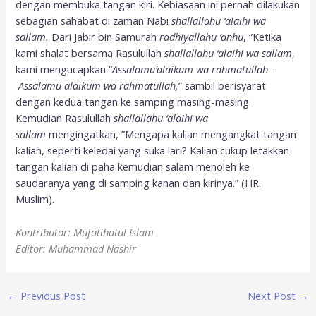
dengan membuka tangan kiri. Kebiasaan ini pernah dilakukan
sebagian sahabat di zaman Nabi
shallallahu ‘alaihi wa
sallam.
Dari Jabir bin Samurah
radhiyallahu ‘anhu
, ”Ketika
kami shalat bersama Rasulullah
shallallahu ‘alaihi wa sallam
,
kami mengucapkan ”
Assalamu’alaikum wa rahmatullah
–
Assalamu alaikum wa rahmatullah,
” sambil berisyarat
dengan kedua tangan ke samping masing-masing.
Kemudian Rasulullah
shallallahu ‘alaihi wa
sallam
mengingatkan, ”Mengapa kalian mengangkat tangan
kalian, seperti keledai yang suka lari? Kalian cukup letakkan
tangan kalian di paha kemudian salam menoleh ke
saudaranya yang di samping kanan dan kirinya.” (HR.
Muslim).
Kontributor: Mufatihatul Islam
Editor: Muhammad Nashir
←
Previous Post
Next Post
→