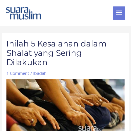
Skip
MAI
to
content
MEN
Post
navigation
Inilah 5 Kesalahan dalam
Shalat yang Sering
Dilakukan
1 Comment
/
Ibadah