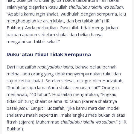
niat, tidak perlu diulangi, dan baca takbiratul ihram sekali.
Inilah yang diajarkan Rasulullah
shallallahu ‘alaihi wa sallam
,
“Apabila kamu ingin shalat, wudhulah dengan sempurna, lalu
menghadaplah ke arah kiblat, dan bertakbirlah” (HR.
Bukhari). Anda perhatikan, Rasulullah tidak mengajarkan
bacaan apapun sebelum shalat dan beliau hanya
mengajarkan takbir sekali.”
R
uku’ atau
I
’tidal
Tidak
S
empurna
Dari Hudzaifah
radhiyallahu ‘anhu
, bahwa beliau pernah
melihat ada orang yang tidak menyempurnakan ruku’ dan
sujud ketika shalat. Setelah selesai, ditegur oleh Hudzaifah,
“Sudah berapa lama Anda shalat semacam ini?” Orang ini
menjawab, “40 tahun”. Hudzaifah mengatakan, “Engkau
tidak dihitung shalat selama 40 tahun (karena shalatnya
batal-
pen
).” Lanjut Hudzaifah, “Jika kamu mati dan model
shalatmu masih seperti ini, maka engkau mati bukan di atas
fitrah (ajaran) Muhammad
shallallahu ‘alaihi wa sallam.
” (HR.
Bukhari).