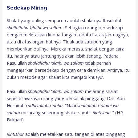
Sedekap Miring
Shalat yang paling sempurna adalah shalatnya Rasulullah
shallallahu ‘alaihi wa sallam.
Sebagian orang bersedekap
dengan meletakkan kedua tangan tepat di atas jantungnya,
atau di atas organ hatinya. Tidak ada satupun yang
memberikan dalilnya. Mereka merasa, shalat dengan cara
itu, hatinya atau jantungnya akan lebih tenang. Padahal,
Rasulullah
shallallahu ‘alaihi wa sallam
tidak pernah
mengajarkan bersedekap dengan cara demikian. Artinya, itu
bukan metode agar shalat kita menjadi khusyu’.
Rasulullah
shallallahu ‘alaihi wa sallam
melarang shalat
seperti layaknya orang yang berkacak pinggang. Dari Abu
Hurairah
radhiyallahu ‘anhu
, “Nabi
shallallahu ‘alaihi wa
sallam
melarang seseorang shalat sambil
ikhtishar
.
” (HR.
Bukhari).
Ikhtishar
adalah meletakkan satu tangan di atas pinggang