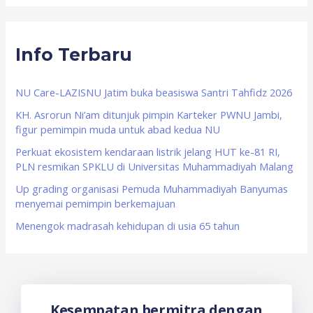
a
r
Info Terbaru
c
h
f
NU Care-LAZISNU Jatim buka beasiswa Santri Tahfidz 2026
o
KH. Asrorun Ni’am ditunjuk pimpin Karteker PWNU Jambi,
figur pemimpin muda untuk abad kedua NU
r
Perkuat ekosistem kendaraan listrik jelang HUT ke-81 RI,
:
PLN resmikan SPKLU di Universitas Muhammadiyah Malang
Up grading organisasi Pemuda Muhammadiyah Banyumas
menyemai pemimpin berkemajuan
Menengok madrasah kehidupan di usia 65 tahun
Kesempatan bermitra dengan