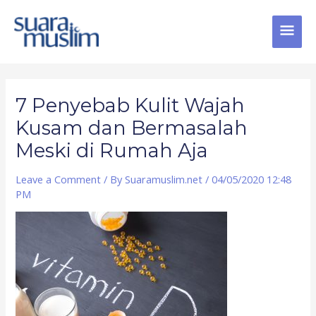
Skip
MAI
to
content
MEN
Post
navigation
7 Penyebab Kulit Wajah
Kusam dan Bermasalah
Meski di Rumah Aja
Leave a Comment
/ By
Suaramuslim.net
/
04/05/2020 12:48
PM