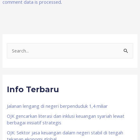
comment data is processed
.
S
e
a
r
Info Terbaru
c
h
f
Jalanan lengang di negeri berpenduduk 1,4 miliar
o
OJK gencarkan literasi dan inklusi keuangan syariah lewat
berbagai inisiatif strategis
r
OJK: Sektor jasa keuangan dalam negeri stabil di tengah
:
tekanan ekonomi global