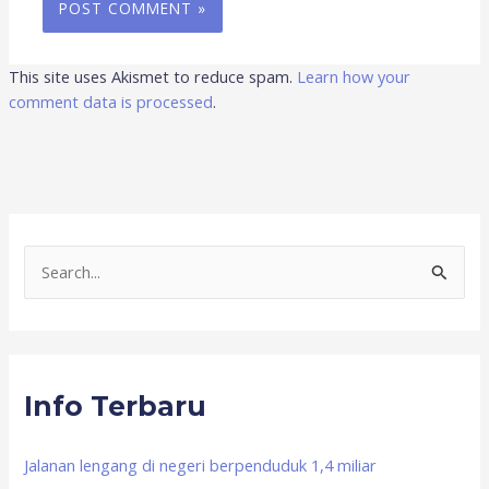
This site uses Akismet to reduce spam.
Learn how your
comment data is processed
.
S
e
a
r
Info Terbaru
c
h
f
Jalanan lengang di negeri berpenduduk 1,4 miliar