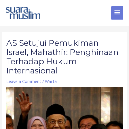
Skip
MAI
to
content
MEN
Post
navigation
AS Setujui Pemukiman
Israel, Mahathir: Penghinaan
Terhadap Hukum
Internasional
Leave a Comment
/
Warta