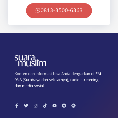
0813-3500-6363
Konten dan informasi bisa Anda dengarkan di FM
93.8 (Surabaya dan sekitarnya), radio streaming,
dan media sosial.
F
T
I
T
Y
T
S
a
w
n
i
o
e
p
c
i
s
k
u
l
o
e
t
t
t
t
e
t
b
t
a
o
u
g
i