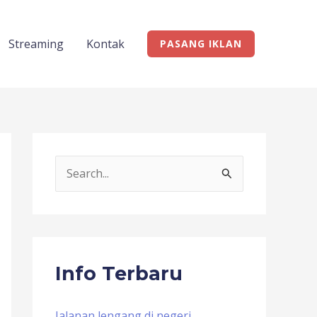
Streaming
Kontak
PASANG IKLAN
S
e
a
r
c
Info Terbaru
h
f
Jalanan lengang di negeri