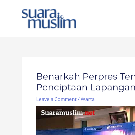
Skip
to
content
Post
navigation
Benarkah Perpres Ten
Penciptaan Lapangan
Leave a Comment
/
Warta