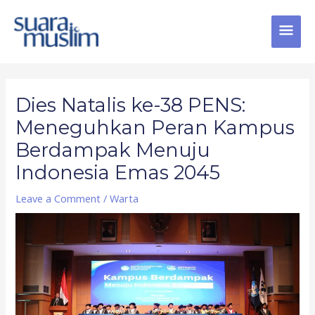
Skip
MAI
to
content
MEN
Post
navigation
Dies Natalis ke-38 PENS:
Meneguhkan Peran Kampus
Berdampak Menuju
Indonesia Emas 2045
Leave a Comment
/
Warta