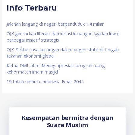
Info Terbaru
c
h
f
Jalanan lengang di negeri berpenduduk 1,4 miliar
o
OJK gencarkan literasi dan inklusi keuangan syariah lewat
berbagai inisiatif strategis
r
OJK: Sektor jasa keuangan dalam negeri stabil di tengah
:
tekanan ekonomi global
Ketua DMI Jatim: Menag apresiasi program uang
kehormatan imam masjid
19 tahun menuju Indonesia Emas 2045
Kesempatan bermitra dengan
Suara Muslim