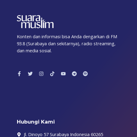
Konten dan informasi bisa Anda dengarkan di FM
93.8 (Surabaya dan sekitarnya), radio streaming,
dan media sosial.
F
T
I
T
Y
T
S
a
w
n
i
o
e
p
c
i
s
k
u
l
o
e
t
t
t
t
e
t
b
t
a
o
u
g
i
o
e
g
k
b
r
f
o
r
r
e
a
y
k
a
m
-
m
f
Hubungi Kami
Jl. Dinoyo 57 Surabaya Indonesia 60265