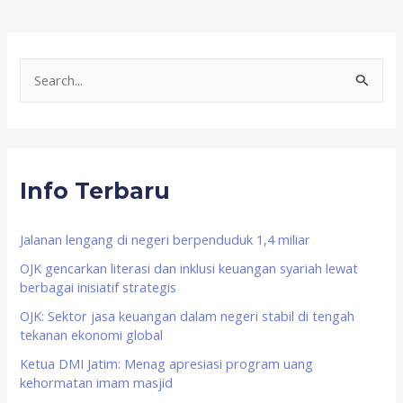
S
e
a
r
Info Terbaru
c
h
f
Jalanan lengang di negeri berpenduduk 1,4 miliar
o
OJK gencarkan literasi dan inklusi keuangan syariah lewat
berbagai inisiatif strategis
r
OJK: Sektor jasa keuangan dalam negeri stabil di tengah
:
tekanan ekonomi global
Ketua DMI Jatim: Menag apresiasi program uang
kehormatan imam masjid