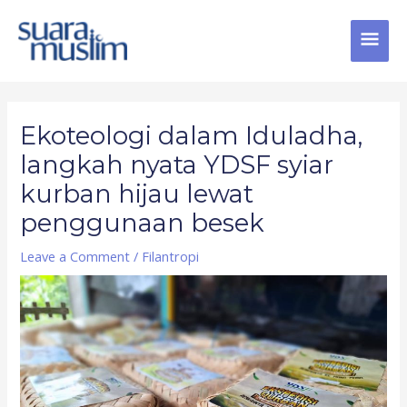
Skip
MAI
to
content
MEN
Post
navigation
Ekoteologi dalam Iduladha,
langkah nyata YDSF syiar
kurban hijau lewat
penggunaan besek
Leave a Comment
/
Filantropi