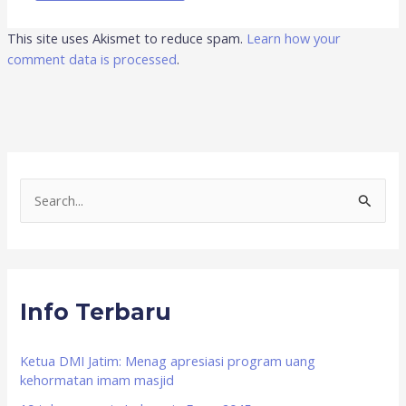
This site uses Akismet to reduce spam.
Learn how your
comment data is processed
.
S
e
a
r
Info Terbaru
c
h
f
Ketua DMI Jatim: Menag apresiasi program uang
kehormatan imam masjid
o