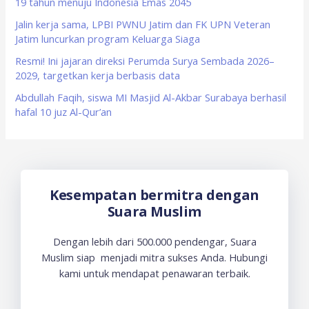
19 tahun menuju Indonesia Emas 2045
r
Jalin kerja sama, LPBI PWNU Jatim dan FK UPN Veteran
:
Jatim luncurkan program Keluarga Siaga
Resmi! Ini jajaran direksi Perumda Surya Sembada 2026–
2029, targetkan kerja berbasis data
Abdullah Faqih, siswa MI Masjid Al-Akbar Surabaya berhasil
hafal 10 juz Al-Qur’an
Kesempatan bermitra dengan
Suara Muslim
Dengan lebih dari 500.000 pendengar, Suara
Muslim siap menjadi mitra sukses Anda. Hubungi
kami untuk mendapat penawaran terbaik.