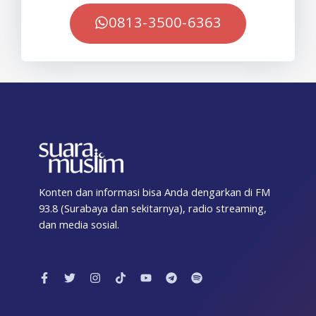
0813-3500-6363
Konten dan informasi bisa Anda dengarkan di FM
93.8 (Surabaya dan sekitarnya), radio streaming,
dan media sosial.
F
T
I
T
Y
T
S
a
w
n
i
o
e
p
c
i
s
k
u
l
o
e
t
t
t
t
e
t
b
t
a
o
u
g
i
o
e
g
k
b
r
f