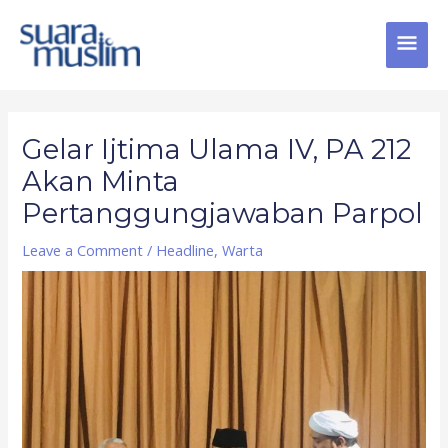
Skip
MAI
to
content
MEN
Post
navigation
Gelar Ijtima Ulama IV, PA 212
Akan Minta
Pertanggungjawaban Parpol
Leave a Comment
/
Headline
,
Warta