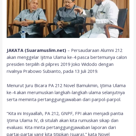
JAKATA (Suaramuslim.net)
– Persaudaraan Alumni 212
akan menggelar Ijitma Ulama ke-4 pasca bertemunya calon
presiden terpilih di pilpres 2019 Joko Widodo dengan
rivalnya Prabowo Subianto, pada 13 Juli 2019.
Menurut Juru Bicara PA 212 Novel Bamukmin, Ijtima Ulama
ke-4 akan merumuskan langkah-langkah ulama selanjutnya
serta meminta pertanggungjawaban dari parpol-parpol.
“Kita ini Insyaallah, PA 212, GNPF, FPI akan menjadi pantia
Ijtima Ulama IV, di situlah akan kita rumuskan sikap dan
evaluasi. Kita minta pertanggungjawaban laporan dari
partai-partai yang kita titipkan (suara),” kata Novel