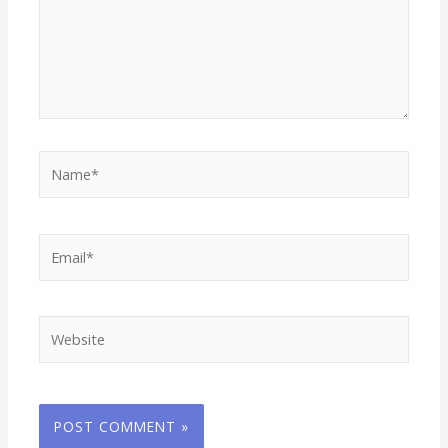
Name*
Email*
Website