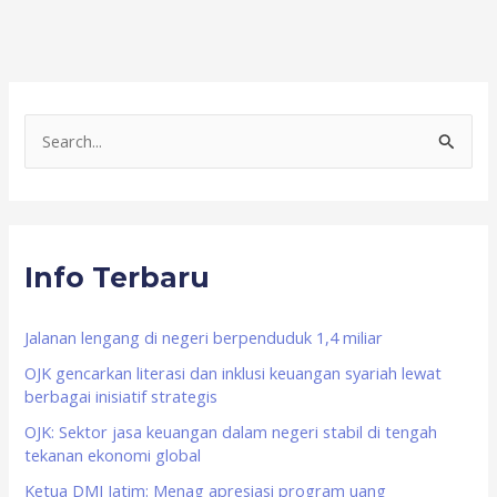
S
e
a
r
Info Terbaru
c
h
f
Jalanan lengang di negeri berpenduduk 1,4 miliar
o
OJK gencarkan literasi dan inklusi keuangan syariah lewat
berbagai inisiatif strategis
r
OJK: Sektor jasa keuangan dalam negeri stabil di tengah
:
tekanan ekonomi global
Ketua DMI Jatim: Menag apresiasi program uang