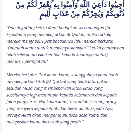
أَجِيبُوا دَاعِيَ اللَّهِ وَآمِنُوا بِهِ يَغْفِرْ لَكُمْ مِنْ
ذُنُوبِكُمْ وَيُجِرْكُمْ مِنْ عَذَابٍ أَلِيمٍ
“Dan (ingatlah) ketika Kami hadapkan serombongan jin
kepadamu yang mendengarkan Al-Qur’an, maka tatkala
mereka menghadiri pembacaannya lalu mereka berkata:
“Diamlah kamu (untuk mendengarkannya).” Ketika pembacaan
telah selesai mereka kembali kepada kaumnya (untuk)
memberi peringatan.”
Mereka berkata: “Hai kaum kami, sesungguhnya kami telah
mendengarkan kitab (Al-Qur’an) yang telah diturunkan
sesudah Musa yang membenarkan kitab-kitab yang
sebelumnya lagi memimpin kepada kebenaran dan kepada
jalan yang lurus. Hai kaum kami, terimalah (seruan) orang
yang menyeru kepada Allah dan berimanlah kepada-Nya,
niscaya Allah akan mengampuni dosa-dosa kamu dan
melepaskan kamu dari azab yang pedih.”