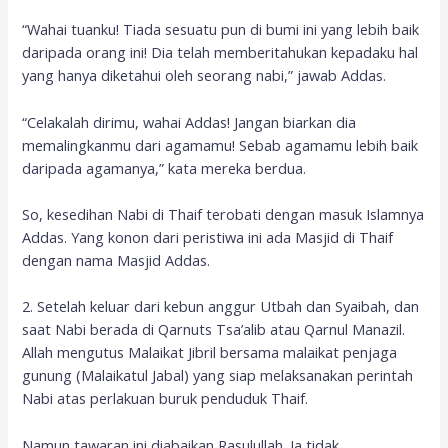
“Wahai tuanku! Tiada sesuatu pun di bumi ini yang lebih baik
daripada orang ini! Dia telah memberitahukan kepadaku hal
yang hanya diketahui oleh seorang nabi,” jawab Addas.
“Celakalah dirimu, wahai Addas! Jangan biarkan dia
memalingkanmu dari agamamu! Sebab agamamu lebih baik
daripada agamanya,” kata mereka berdua.
So, kesedihan Nabi di Thaif terobati dengan masuk Islamnya
Addas. Yang konon dari peristiwa ini ada Masjid di Thaif
dengan nama Masjid Addas.
2. Setelah keluar dari kebun anggur Utbah dan Syaibah, dan
saat Nabi berada di Qarnuts Tsa’alib atau Qarnul Manazil.
Allah mengutus Malaikat Jibril bersama malaikat penjaga
gunung (Malaikatul Jabal) yang siap melaksanakan perintah
Nabi atas perlakuan buruk penduduk Thaif.
Namun tawaran ini diabaikan Rasulullah. Ia tidak