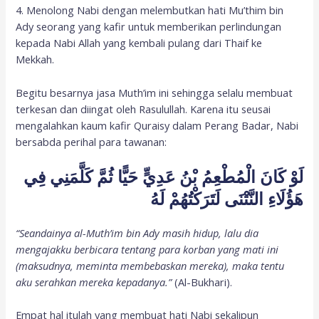
4. Menolong Nabi dengan melembutkan hati Mu’thim bin
Ady seorang yang kafir untuk memberikan perlindungan
kepada Nabi Allah yang kembali pulang dari Thaif ke
Mekkah.
Begitu besarnya jasa Muth’im ini sehingga selalu membuat
terkesan dan diingat oleh Rasulullah. Karena itu seusai
mengalahkan kaum kafir Quraisy dalam Perang Badar, Nabi
bersabda perihal para tawanan:
لَوْ كَانَ الْمُطْعِمُ بْنُ عَدِيٍّ حَيًّا ثُمَّ كَلَّمَنِي فِي
هَؤُلَاءِ النَّتْنَى لَتَرَكْتُهُمْ لَهُ
“Seandainya al-Muth’im bin Ady masih hidup, lalu dia
mengajakku berbicara tentang para korban yang mati ini
(maksudnya, meminta membebaskan mereka), maka tentu
aku serahkan mereka kepadanya.”
(Al-Bukhari).
Empat hal itulah yang membuat hati Nabi sekalipun