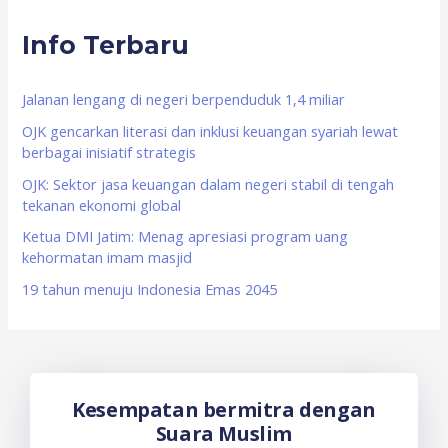
r
Info Terbaru
c
h
f
Jalanan lengang di negeri berpenduduk 1,4 miliar
o
OJK gencarkan literasi dan inklusi keuangan syariah lewat
berbagai inisiatif strategis
r
OJK: Sektor jasa keuangan dalam negeri stabil di tengah
:
tekanan ekonomi global
Ketua DMI Jatim: Menag apresiasi program uang
kehormatan imam masjid
19 tahun menuju Indonesia Emas 2045
Kesempatan bermitra dengan
Suara Muslim