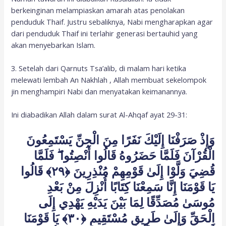
berkeinginan melampiaskan amarah atas penolakan
penduduk Thaif. Justru sebaliknya, Nabi mengharapkan agar
dari penduduk Thaif ini terlahir generasi bertauhid yang
akan menyebarkan Islam.
3. Setelah dari Qarnuts Tsa’alib, di malam hari ketika
melewati lembah An Nakhlah , Allah membuat sekelompok
jin menghampiri Nabi dan menyatakan keimanannya.
Ini diabadikan Allah dalam surat Al-Ahqaf ayat 29-31:
وَإِذْ صَرَفْنَا إِلَيْكَ نَفَرًا مِنَ الْجِنِّ يَسْتَمِعُونَ
الْقُرْآنَ فَلَمَّا حَضَرُوهُ قَالُوا أَنْصِتُوا ۖ فَلَمَّا
قُضِيَ وَلَّوْا إِلَىٰ قَوْمِهِمْ مُنْذِرِينَ ﴿٢٩﴾ قَالُوا
يَا قَوْمَنَا إِنَّا سَمِعْنَا كِتَابًا أُنْزِلَ مِنْ بَعْدِ
مُوسَىٰ مُصَدِّقًا لِمَا بَيْنَ يَدَيْهِ يَهْدِي إِلَى
الْحَقِّ وَإِلَىٰ طَرِيقٍ مُسْتَقِيمٍ ﴿٣٠﴾ يَا قَوْمَنَا