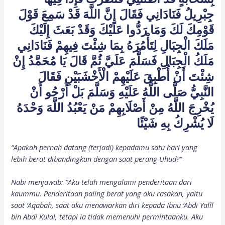
جِبْرِيلُ فَنَادَانِي فَقَالَ إِنَّ اللَّهَ قَدْ سَمِعَ قَوْلَ
قَوْمِكَ لَكَ وَمَا رَدُّوا عَلَيْكَ وَقَدْ بَعَثَ إِلَيْكَ
مَلَكَ الْجِبَالِ لِتَأْمُرَهُ بِمَا شِئْتَ فِيهِمْ فَنَادَانِي
مَلَكُ الْجِبَالِ فَسَلَّمَ عَلَيَّ ثُمَّ قَالَ يَا مُحَمَّدُ إِنْ
شِئْتَ أَنْ أُطْبِقَ عَلَيْهِمْ الْأَخْشَبَيْنِ فَقَالَ
النَّبِيُّ صَلَّى اللَّهُ عَلَيْهِ وَسَلَّمَ بَلْ أَرْجُو أَنْ
يُخْرِجَ اللَّهُ مِنْ أَصْلَابِهِمْ مَنْ يَعْبُدُ اللَّهَ وَحْدَهُ
لَا يُشْرِكُ بِهِ شَيْئًا
“Apakah pernah datang (terjadi) kepadamu satu hari yang
lebih berat dibandingkan dengan saat perang Uhud?”
Nabi menjawab: “Aku telah mengalami penderitaan dari
kaummu. Penderitaan paling berat yang aku rasakan, yaitu
saat ‘Aqabah, saat aku menawarkan diri kepada Ibnu ‘Abdi Yalîl
bin Abdi Kulal, tetapi ia tidak memenuhi permintaanku. Aku