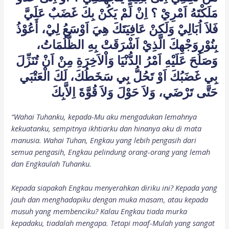
مَلَكْتَهُ اَمْرِيْ ؟ اِنْ لَمْ يَكُنْ بِكَ غَضَبٌ عَلَيَّ
فَلاَ اُبَالِيْ وَلَكِنْ عَافِيَتَكَ هِيَ اَوْسَعُ لِيْ، أَعُوْذُ
بِنُوْرِوَجْهِكَ الَّذِيْ اَشْرَقَتْ بِهِ الظُّلُمَاتُ،
وَصَلُحَ عَلَيْهِ اَمْرُ الدُّنْيَا وَاْلاَخِرَةِ مِنْ اَنْ تُنَزِّلَ
بِي غَضَبُكَ اَوْ تَحُلُّ بِي سَخَطُكَ، لَكَ الْعَتْبَي
حَتَّى تَرْضَي، وَلاَ حَوْلَ وَلاَ قُوَّةَ اِلاَّبِكَ
“Wahai Tuhanku, kepada-Mu aku mengadukan lemahnya
kekuatanku, sempitnya ikhtiarku dan hinanya aku di mata
manusia. Wahai Tuhan, Engkau yang lebih pengasih dari
semua pengasih, Engkau pelindung orang-orang yang lemah
dan Engkaulah Tuhanku.
Kepada siapakah Engkau menyerahkan diriku ini? Kepada yang
jauh dan menghadapiku dengan muka masam, atau kepada
musuh yang membenciku? Kalau Engkau tiada murka
kepadaku, tiadalah mengapa. Tetapi maaf-Mulah yang sangat