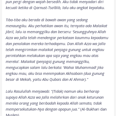
pun pergi dengan wajah bersedih. Aku tidak menyadari diri
kecuali ketika di Qarnust-Tsa’âlib, lalu aku angkat kepalaku.
Tiba-tiba aku berada di bawah awan yang sedang
menaungiku. Aku perhatikan awan itu, ternyata ada Malaikat
Jibril, lalu ia memanggilku dan berseru: ‘Sesungguhnya Allah
Azza wa Jalla telah mendengar perkataan kaummu kepadamu
dan penolakan mereka terhadapmu. Dan Allah Azza wa Jalla
telah mengirimkan malaikat penjaga gunung untuk engkau
perintahkan melakukan apa saja yang engkau mau atas
mereka’. Malaikat (penjaga) gunung memanggilku,
mengucapkan salam lalu berkata: ‘Wahai Muhammad! Jika
engkau mau, aku bisa menimpakan Akhsabain (dua gunung
besar di Mekah, yaitu Abu Qubais dan Al Ahmar).”
Lalu Rasulullah menjawab: “(Tidak) namun aku berharap
supaya Allah Azza wa Jalla melahirkan dari anak keturunan
mereka orang yang beribadah kepada Allah semata, tidak
mempersekutukan-Nya dengan apapun jua.”
(Al-Bukhari dan
Muslim).