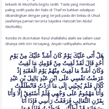
kekasih Al-Musthafa begitu sedih. Tiada yang membuat
paling sedih pada diri Nabi di Thaif ini bahkan sekalipun
dibandingkan dengan yang terjadi pada diri beliau di Uhud
(wafatnya paman tercinta Sayidina Hamzah bin Abdul
Muthollib).
Kondisi ini diceritakan Rasul shallallahu alaihi wa sallam saat
ditanya oleh istri tersayang, Aisyah radhiyallahu anhuma:
هَلْ أَتَى عَلَيْكَ يَوْمٌ كَانَ أَشَدَّ عَلَيْكَ مِنْ يَوْمِ
أُحُدٍ قَالَ لَقَدْ لَقِيتُ مِنْ قَوْمِكِ مَا لَقِيتُ
وَكَانَ أَشَدَّ مَا لَقِيتُ مِنْهُمْ يَوْمَ الْعَقَبَةِ إِذْ
عَرَضْتُ نَفْسِي عَلَى ابْنِ عَبْدِ يَالِيلَ بْنِ عَبْدِ
كُلَالٍ فَلَمْ يُجِبْنِي إِلَى مَا أَرَدْتُ فَانْطَلَقْتُ
وَأَنَا مَهْمُومٌ عَلَى وَجْهِي فَلَمْ أَسْتَفِقْ إِلَّا وَأَنَا
بِقَرْنِ الثَّعَالِبِ فَرَفَعْتُ رَأْسِي فَإِذَا أَنَا
بِسَحَابَةٍ قَدْ أَظَلَّتْنِي فَنَظَرْتُ فَإِذَا فِيهَا