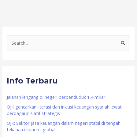
S
e
a
r
Info Terbaru
c
h
f
Jalanan lengang di negeri berpenduduk 1,4 miliar
o
OJK gencarkan literasi dan inklusi keuangan syariah lewat
berbagai inisiatif strategis
r
OJK: Sektor jasa keuangan dalam negeri stabil di tengah
:
tekanan ekonomi global