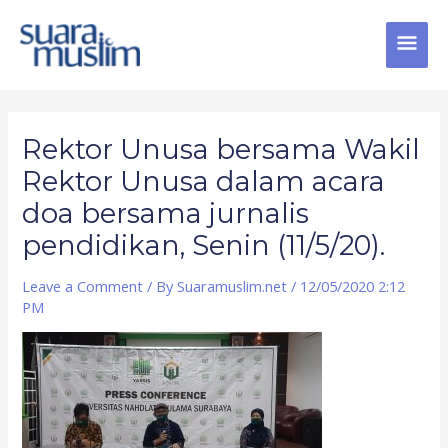
Skip
MAI
to
content
MEN
Post
navigation
Rektor Unusa bersama Wakil
Rektor Unusa dalam acara
doa bersama jurnalis
pendidikan, Senin (11/5/20).
Leave a Comment
/ By
Suaramuslim.net
/
12/05/2020 2:12
PM