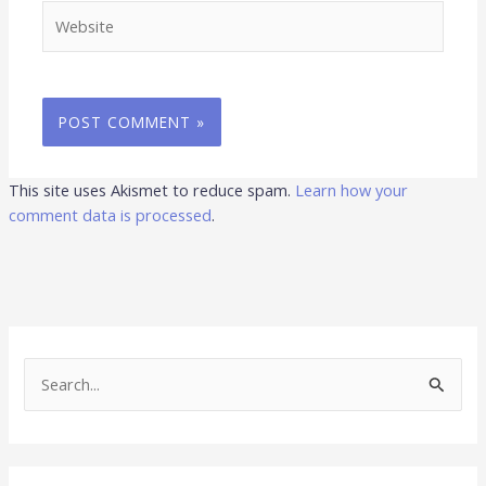
Website
This site uses Akismet to reduce spam.
Learn how your
comment data is processed
.
S
e
a
r