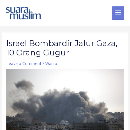
Skip
MAI
to
content
MEN
Post
navigation
Israel Bombardir Jalur Gaza,
10 Orang Gugur
Leave a Comment
/
Warta