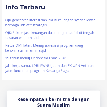
Info Terbaru
c
h
f
OJK gencarkan literasi dan inklusi keuangan syariah lewat
berbagai inisiatif strategis
o
OJK: Sektor jasa keuangan dalam negeri stabil di tengah
r
tekanan ekonomi global
:
Ketua DMI Jatim: Menag apresiasi program uang
kehormatan imam masjid
19 tahun menuju Indonesia Emas 2045
Jalin kerja sama, LPBI PWNU Jatim dan FK UPN Veteran
Jatim luncurkan program Keluarga Siaga
Kesempatan bermitra dengan
Suara Muslim