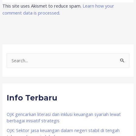
This site uses Akismet to reduce spam.
Learn how your
comment data is processed
.
S
e
a
r
Info Terbaru
c
h
f
OJK gencarkan literasi dan inklusi keuangan syariah lewat
berbagai inisiatif strategis
o
OJK: Sektor jasa keuangan dalam negeri stabil di tengah
r