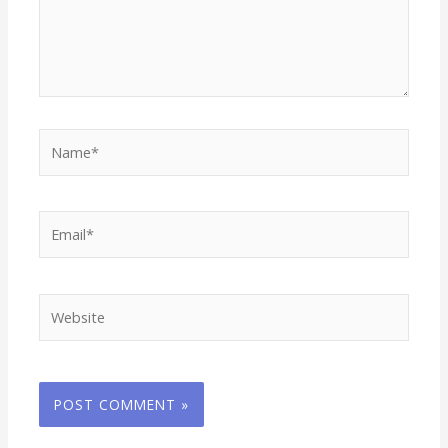
Name*
Email*
Website