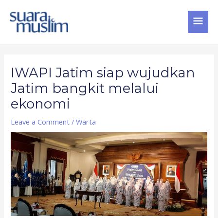
Skip
MAI
to
content
MEN
Post
navigation
IWAPI Jatim siap wujudkan
Jatim bangkit melalui
ekonomi
Leave a Comment
/
Warta