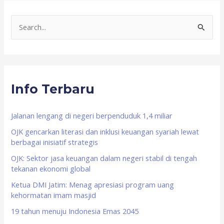
S
e
a
r
Info Terbaru
c
h
f
Jalanan lengang di negeri berpenduduk 1,4 miliar
o
OJK gencarkan literasi dan inklusi keuangan syariah lewat
berbagai inisiatif strategis
r
OJK: Sektor jasa keuangan dalam negeri stabil di tengah
:
tekanan ekonomi global
Ketua DMI Jatim: Menag apresiasi program uang
kehormatan imam masjid
19 tahun menuju Indonesia Emas 2045