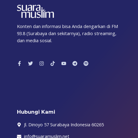
Konten dan informasi bisa Anda dengarkan di FM
93.8 (Surabaya dan sekitarnya), radio streaming,
dan media sosial.
F
T
I
T
Y
T
S
a
w
n
i
o
e
p
c
i
s
k
u
l
o
e
t
t
t
t
e
t
b
t
a
o
u
g
i
o
e
g
k
b
r
f
o
r
r
e
a
y
k
a
m
-
m
f
Hubungi Kami
Jl. Dinoyo 57 Surabaya Indonesia 60265
info@suaramuslim.net