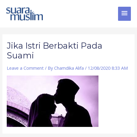
Skip
MAI
to
content
MEN
Post
navigation
Jika Istri Berbakti Pada
Suami
Leave a Comment
/ By
Chamdika Alifa
/
12/08/2020 8:33 AM