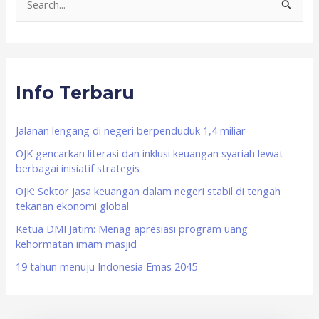
S
e
a
r
Info Terbaru
c
h
f
Jalanan lengang di negeri berpenduduk 1,4 miliar
o
OJK gencarkan literasi dan inklusi keuangan syariah lewat
berbagai inisiatif strategis
r
OJK: Sektor jasa keuangan dalam negeri stabil di tengah
:
tekanan ekonomi global
Ketua DMI Jatim: Menag apresiasi program uang
kehormatan imam masjid
19 tahun menuju Indonesia Emas 2045