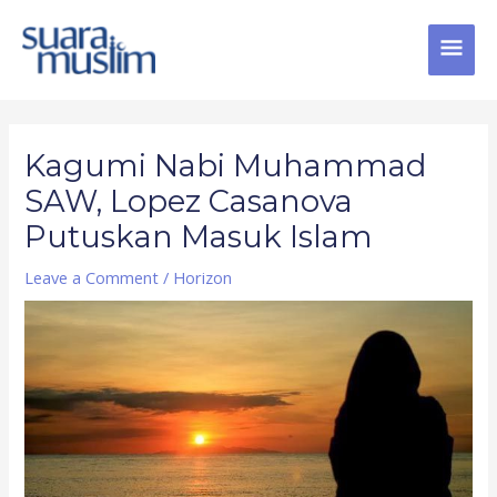
Skip
MAI
to
content
MEN
Post
navigation
Kagumi Nabi Muhammad
SAW, Lopez Casanova
Putuskan Masuk Islam
Leave a Comment
/
Horizon