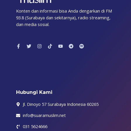
Konten dan informasi bisa Anda dengarkan di FM
93.8 (Surabaya dan sekitarnya), radio streaming,
dan media sosial.
F
T
I
T
Y
T
S
a
w
n
i
o
e
p
c
i
s
k
u
l
o
e
t
t
t
t
e
t
b
t
a
o
u
g
i
o
e
g
k
b
r
f
o
r
r
e
a
y
k
a
m
-
m
f
Hubungi Kami
Jl. Dinoyo 57 Surabaya Indonesia 60265
info@suaramuslim.net
031 5624666