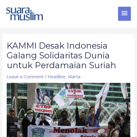
Skip
MAI
to
content
MEN
Post
navigation
KAMMI Desak Indonesia
Galang Solidaritas Dunia
untuk Perdamaian Suriah
Leave a Comment
/
Headline
,
Warta