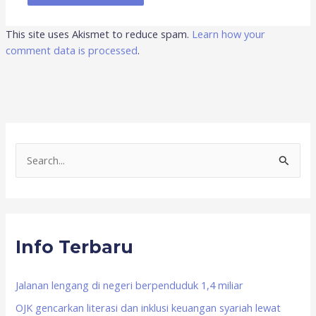
This site uses Akismet to reduce spam.
Learn how your
comment data is processed
.
S
e
a
r
Info Terbaru
c
h
f
Jalanan lengang di negeri berpenduduk 1,4 miliar
o
OJK gencarkan literasi dan inklusi keuangan syariah lewat