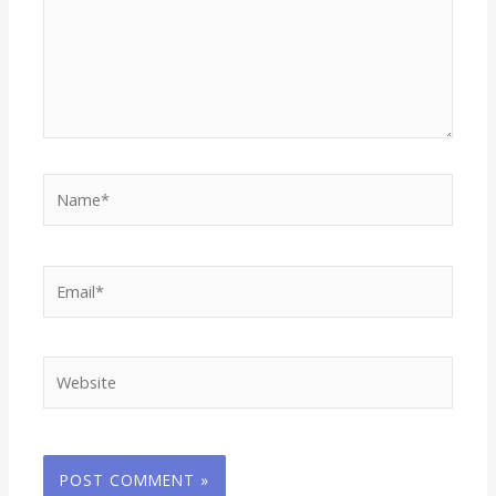
Name*
Email*
Website