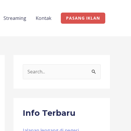
Streaming
Kontak
PASANG IKLAN
S
e
a
r
c
Info Terbaru
h
f
Jalanan lengang di negeri