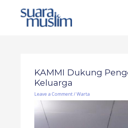
Skip
to
content
Post
navigation
KAMMI Dukung Peng
Keluarga
Leave a Comment
/
Warta