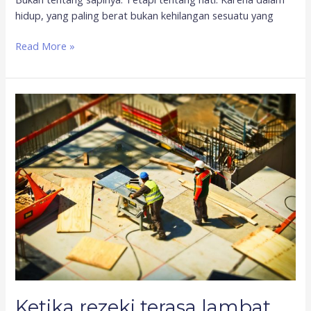
hidup, yang paling berat bukan kehilangan sesuatu yang
Read More »
Ketika
rezeki
terasa
lambat,
tetap
produktif
meski
hasil
belum
terlihat
Ketika rezeki terasa lambat,