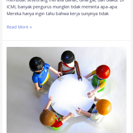
ICMI, banyak pengurus mungkin tidak meminta apa-apa.
Mereka hanya ingin tahu bahwa kerja sunyinya tidak
Read More »
Menumbuhkan
motivasi
pengurus
organisasi;
dari
flow,
apresiasi,
hingga
ilmu
bahagia