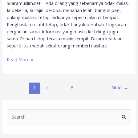
Suaramuslim.net – Ada orang yang sebenarnya tidak malas.
Ia bekerja, Ia rajin. berdoa, menahan lelah, bangun pagi,
pulang malam, tetapi hidupnya seperti jalan di tempat.
Penghasilan relatif tetap, tidak banyak berubah. Lingkaran
pergaulan sama. Informasi yang masuk ke telinga juga
sama. Pilihan hidup terasa makin sempit. Dalam keadaan
seperti itu, mudah sekali orang memberi nasihat:
Read More »
1
2
…
8
Next
→
S
e
a