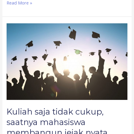
Read More »
Kuliah
saja
tidak
cukup,
saatnya
mahasiswa
membangun
jejak
nyata
Kuliah saja tidak cukup,
saatnya mahasiswa
membangun jejak nyata