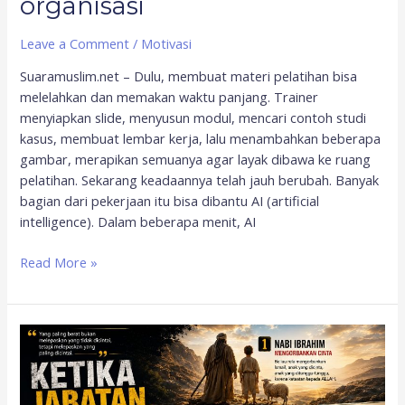
organisasi
Leave a Comment
/
Motivasi
Suaramuslim.net – Dulu, membuat materi pelatihan bisa
melelahkan dan memakan waktu panjang. Trainer
menyiapkan slide, menyusun modul, mencari contoh studi
kasus, membuat lembar kerja, lalu menambahkan beberapa
gambar, merapikan semuanya agar layak dibawa ke ruang
pelatihan. Sekarang keadaannya telah jauh berubah. Banyak
bagian dari pekerjaan itu bisa dibantu AI (artificial
intelligence). Dalam beberapa menit, AI
Read More »
Ketika
jabatan,
cinta,
dan