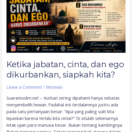
ego
dikurbankan,
siapkah
kita?
Ketika jabatan, cinta, dan ego
dikurbankan, siapkah kita?
Leave a Comment
/
Motivasi
Suaramuslim.net – Kurban sering dipahami hanya sebatas
menyembelih hewan. Padahal inti terdalamnya justru ada
pada satu pertanyaan besar: “Apa yang paling sulit kita
lepaskan karena terlalu kita cintai?” Di situlah sebenarnya
letak ujian para manusia besar. Bukan tentang kambingnya.
Bukan tentang sapinya. Tetapi tentang hati. Karena dalam