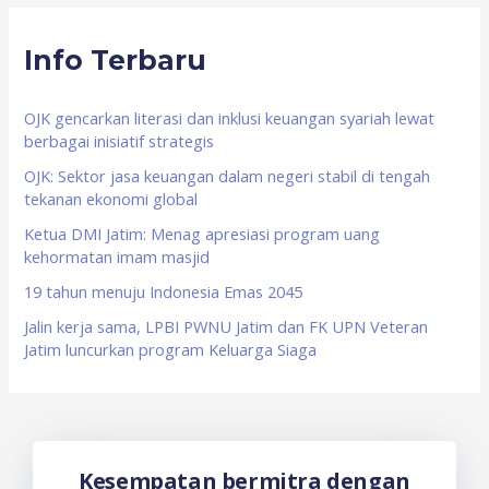
r
Info Terbaru
c
h
f
OJK gencarkan literasi dan inklusi keuangan syariah lewat
berbagai inisiatif strategis
o
OJK: Sektor jasa keuangan dalam negeri stabil di tengah
r
tekanan ekonomi global
:
Ketua DMI Jatim: Menag apresiasi program uang
kehormatan imam masjid
19 tahun menuju Indonesia Emas 2045
Jalin kerja sama, LPBI PWNU Jatim dan FK UPN Veteran
Jatim luncurkan program Keluarga Siaga
Kesempatan bermitra dengan