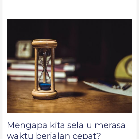
Mengapa
kita
selalu
merasa
waktu
berjalan
cepat?
Mengapa kita selalu merasa
waktu berjalan cepat?