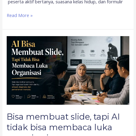
peserta aktif bertanya, suasana kelas hidup, dan formulir
Read More »
Bisa
membuat
slide,
tapi
AI
tidak
bisa
membaca
luka
organisasi
Bisa membuat slide, tapi AI
tidak bisa membaca luka