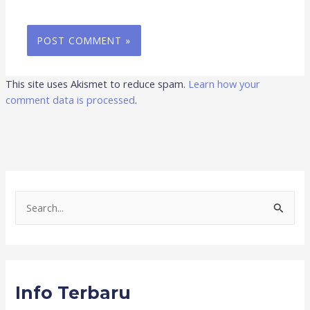
This site uses Akismet to reduce spam.
Learn how your
comment data is processed
.
S
e
a
r
Info Terbaru
c