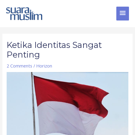
Skip
MAI
to
content
MEN
Post
navigation
Ketika Identitas Sangat
Penting
2 Comments
/
Horizon