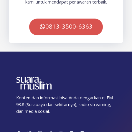
kami untuk mendapat penawaran terbaik.
0813-3500-6363
Konten dan informasi bisa Anda dengarkan di FM
93.8 (Surabaya dan sekitarnya), radio streaming,
dan media sosial.
F
T
I
T
Y
T
S
a
w
n
i
o
e
p