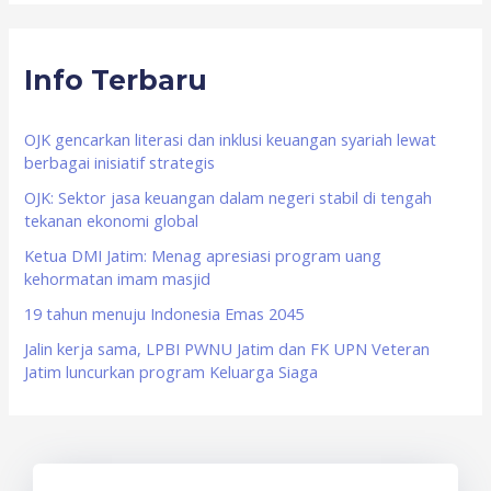
a
r
Info Terbaru
c
h
f
OJK gencarkan literasi dan inklusi keuangan syariah lewat
berbagai inisiatif strategis
o
OJK: Sektor jasa keuangan dalam negeri stabil di tengah
r
tekanan ekonomi global
:
Ketua DMI Jatim: Menag apresiasi program uang
kehormatan imam masjid
19 tahun menuju Indonesia Emas 2045
Jalin kerja sama, LPBI PWNU Jatim dan FK UPN Veteran
Jatim luncurkan program Keluarga Siaga