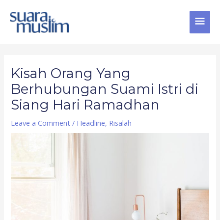
Skip
MAI
to
content
MEN
Post
navigation
Kisah Orang Yang
Berhubungan Suami Istri di
Siang Hari Ramadhan
Leave a Comment
/
Headline
,
Risalah