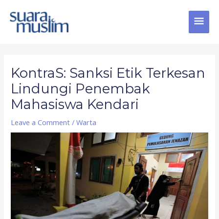
Skip
MAI
to
content
MEN
Post
navigation
KontraS: Sanksi Etik Terkesan
Lindungi Penembak
Mahasiswa Kendari
Leave a Comment
/
Warta