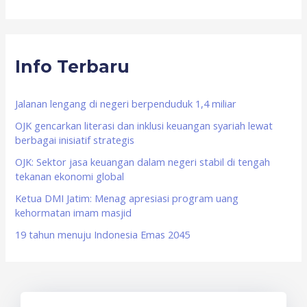
e
a
r
Info Terbaru
c
h
f
Jalanan lengang di negeri berpenduduk 1,4 miliar
o
OJK gencarkan literasi dan inklusi keuangan syariah lewat
berbagai inisiatif strategis
r
OJK: Sektor jasa keuangan dalam negeri stabil di tengah
:
tekanan ekonomi global
Ketua DMI Jatim: Menag apresiasi program uang
kehormatan imam masjid
19 tahun menuju Indonesia Emas 2045