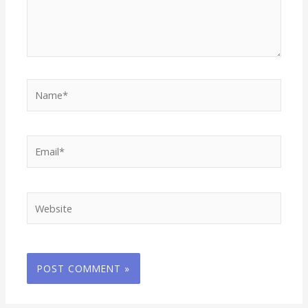
Name*
Email*
Website