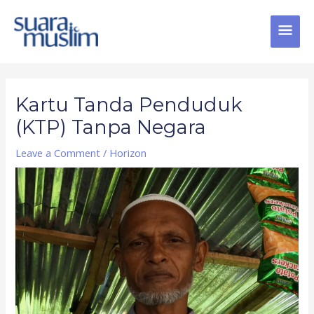
Skip
MAI
to
content
MEN
Post
navigation
Kartu Tanda Penduduk
(KTP) Tanpa Negara
Leave a Comment
/
Horizon