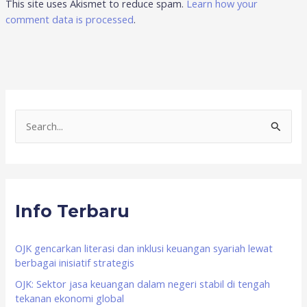
This site uses Akismet to reduce spam.
Learn how your
comment data is processed
.
S
e
a
r
Info Terbaru
c
h
f
OJK gencarkan literasi dan inklusi keuangan syariah lewat
berbagai inisiatif strategis
o
OJK: Sektor jasa keuangan dalam negeri stabil di tengah
r
tekanan ekonomi global