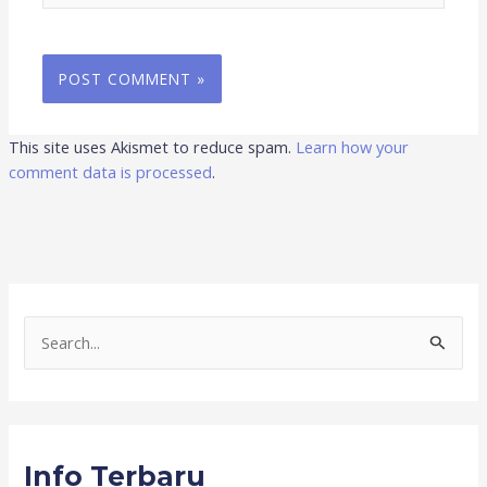
This site uses Akismet to reduce spam.
Learn how your
comment data is processed
.
S
e
a
r
Info Terbaru
c