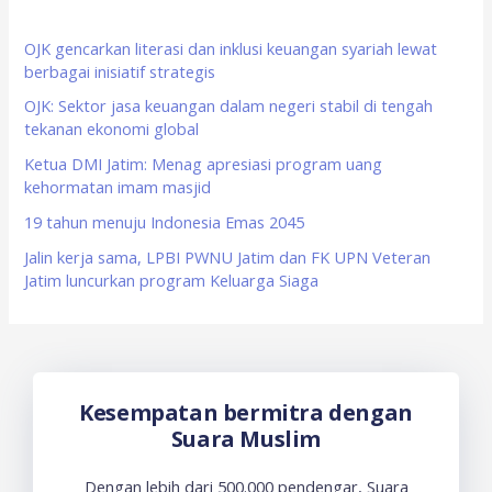
h
f
OJK gencarkan literasi dan inklusi keuangan syariah lewat
berbagai inisiatif strategis
o
OJK: Sektor jasa keuangan dalam negeri stabil di tengah
r
tekanan ekonomi global
:
Ketua DMI Jatim: Menag apresiasi program uang
kehormatan imam masjid
19 tahun menuju Indonesia Emas 2045
Jalin kerja sama, LPBI PWNU Jatim dan FK UPN Veteran
Jatim luncurkan program Keluarga Siaga
Kesempatan bermitra dengan
Suara Muslim
Dengan lebih dari 500.000 pendengar, Suara