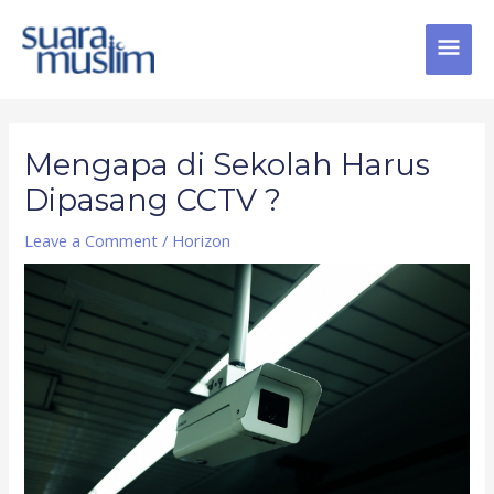
Skip
MAI
to
content
MEN
Post
navigation
Mengapa di Sekolah Harus
Dipasang CCTV ?
Leave a Comment
/
Horizon