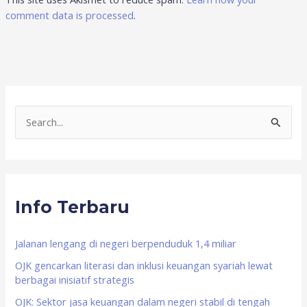
comment data is processed
.
S
e
a
r
Info Terbaru
c
h
f
Jalanan lengang di negeri berpenduduk 1,4 miliar
o
OJK gencarkan literasi dan inklusi keuangan syariah lewat
berbagai inisiatif strategis
r
OJK: Sektor jasa keuangan dalam negeri stabil di tengah
: