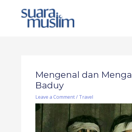
Skip
to
content
Post
navigation
Mengenal dan Menga
Baduy
Leave a Comment
/
Travel