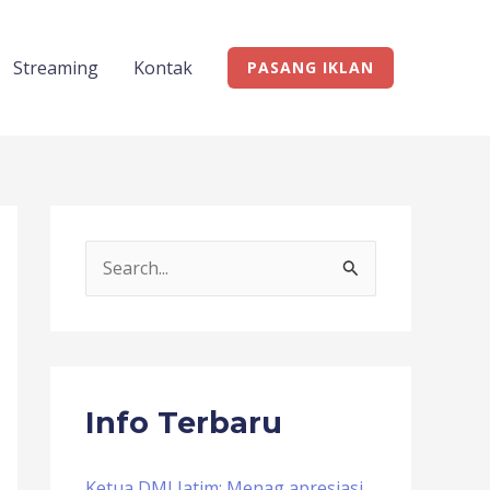
Streaming
Kontak
PASANG IKLAN
S
e
a
r
c
Info Terbaru
h
f
Ketua DMI Jatim: Menag apresiasi