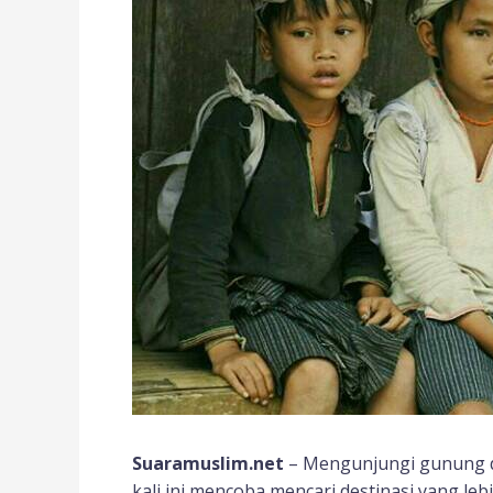
Suaramuslim.net
– Mengunjungi gunung d
kali ini mencoba mencari destinasi yang le