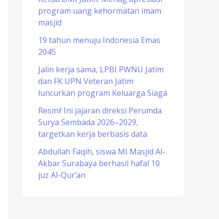
program uang kehormatan imam
o
masjid
r
19 tahun menuju Indonesia Emas
:
2045
Jalin kerja sama, LPBI PWNU Jatim
dan FK UPN Veteran Jatim
luncurkan program Keluarga Siaga
Resmi! Ini jajaran direksi Perumda
Surya Sembada 2026–2029,
targetkan kerja berbasis data
Abdullah Faqih, siswa MI Masjid Al-
Akbar Surabaya berhasil hafal 10
juz Al-Qur’an