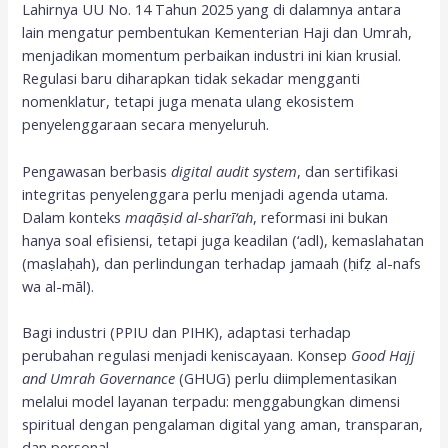
Lahirnya UU No. 14 Tahun 2025 yang di dalamnya antara
lain mengatur pembentukan Kementerian Haji dan Umrah,
menjadikan momentum perbaikan industri ini kian krusial.
Regulasi baru diharapkan tidak sekadar mengganti
nomenklatur, tetapi juga menata ulang ekosistem
penyelenggaraan secara menyeluruh.
Pengawasan berbasis
digital audit system
, dan sertifikasi
integritas penyelenggara perlu menjadi agenda utama.
Dalam konteks
maqāṣid al-sharī‘ah
, reformasi ini bukan
hanya soal efisiensi, tetapi juga keadilan (‘adl), kemaslahatan
(maṣlaḥah), dan perlindungan terhadap jamaah (ḥifẓ al-nafs
wa al-māl).
Bagi industri (PPIU dan PIHK), adaptasi terhadap
perubahan regulasi menjadi keniscayaan. Konsep
Good Hajj
and Umrah Governance
(GHUG) perlu diimplementasikan
melalui model layanan terpadu: menggabungkan dimensi
spiritual dengan pengalaman digital yang aman, transparan,
dan personal.