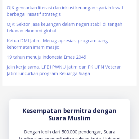
f
OJK gencarkan literasi dan inklusi keuangan syariah lewat
berbagai inisiatif strategis
o
OJK: Sektor jasa keuangan dalam negeri stabil di tengah
r
tekanan ekonomi global
:
Ketua DMI Jatim: Menag apresiasi program uang
kehormatan imam masjid
19 tahun menuju Indonesia Emas 2045
Jalin kerja sama, LPBI PWNU Jatim dan FK UPN Veteran
Jatim luncurkan program Keluarga Siaga
Kesempatan bermitra dengan
Suara Muslim
Dengan lebih dari 500.000 pendengar, Suara
Muslim siap menjadi mitra sukses Anda. Hubungi