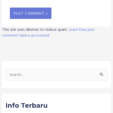
This site uses Akismet to reduce spam.
Learn how your
comment data is processed
.
S
e
a
r
Info Terbaru
c
h