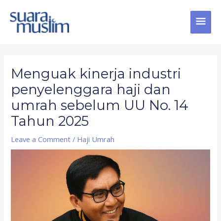
Skip
MAI
to
content
MEN
Post
navigation
Menguak kinerja industri
penyelenggara haji dan
umrah sebelum UU No. 14
Tahun 2025
Leave a Comment
/
Haji Umrah