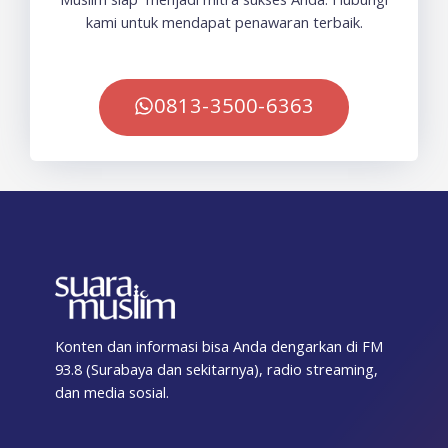
kami untuk mendapat penawaran terbaik.
0813-3500-6363
Konten dan informasi bisa Anda dengarkan di FM
93.8 (Surabaya dan sekitarnya), radio streaming,
dan media sosial.
F
T
I
T
Y
T
S