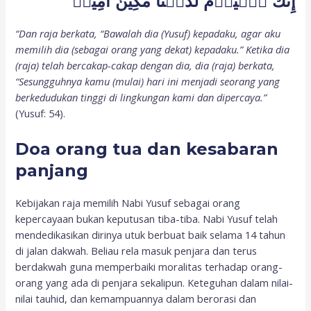
إِنَّكَ ٱلۡيَوۡمَ لَدَيۡنَا مَكِينٌ أَمِينٞ
“Dan raja berkata, “Bawalah dia (Yusuf) kepadaku, agar aku
memilih dia (sebagai orang yang dekat) kepadaku.” Ketika dia
(raja) telah bercakap-cakap dengan dia, dia (raja) berkata,
“Sesungguhnya kamu (mulai) hari ini menjadi seorang yang
berkedudukan tinggi di lingkungan kami dan dipercaya.”
(Yusuf: 54).
Doa orang tua dan kesabaran
panjang
Kebijakan raja memilih Nabi Yusuf sebagai orang
kepercayaan bukan keputusan tiba-tiba. Nabi Yusuf telah
mendedikasikan dirinya utuk berbuat baik selama 14 tahun
di jalan dakwah. Beliau rela masuk penjara dan terus
berdakwah guna memperbaiki moralitas terhadap orang-
orang yang ada di penjara sekalipun. Keteguhan dalam nilai-
nilai tauhid, dan kemampuannya dalam berorasi dan