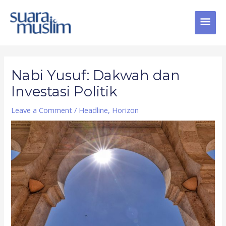
Skip
MAI
to
content
MEN
Post
navigation
Nabi Yusuf: Dakwah dan
Investasi Politik
Leave a Comment
/
Headline
,
Horizon