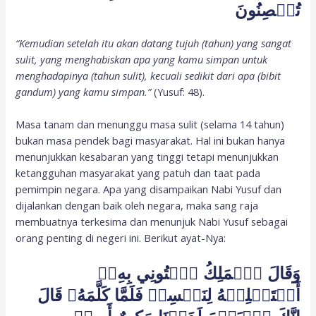
تُحۡصِنُونَ
“Kemudian setelah itu akan datang tujuh (tahun) yang sangat
sulit, yang menghabiskan apa yang kamu simpan untuk
menghadapinya (tahun sulit), kecuali sedikit dari apa (bibit
gandum) yang kamu simpan.”
(Yusuf: 48).
Masa tanam dan menunggu masa sulit (selama 14 tahun)
bukan masa pendek bagi masyarakat. Hal ini bukan hanya
menunjukkan kesabaran yang tinggi tetapi menunjukkan
ketangguhan masyarakat yang patuh dan taat pada
pemimpin negara. Apa yang disampaikan Nabi Yusuf dan
dijalankan dengan baik oleh negara, maka sang raja
membuatnya terkesima dan menunjuk Nabi Yusuf sebagai
orang penting di negeri ini. Berikut ayat-Nya:
وَقَالَ ٱلۡمَلِكُ ٱئۡتُونِي بِهِۦٓ
أَسۡتَخۡلِصۡهُ لِنَفۡسِيۖ فَلَمَّا كَلَّمَهُۥ قَالَ