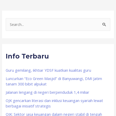
S
e
a
r
Info Terbaru
c
h
f
Guru gemilang, ikhtiar YDSF kuatkan kualitas guru
o
Luncurkan “Eco Green Masjid” di Banyuwangi, DMI Jatim
tanam 300 bibit alpukat
r
Jalanan lengang di negeri berpenduduk 1,4 miliar
:
OJK gencarkan literasi dan inklusi keuangan syariah lewat
berbagai inisiatif strategis
OJK: Sektor jasa keuangan dalam negeri stabil di tengah