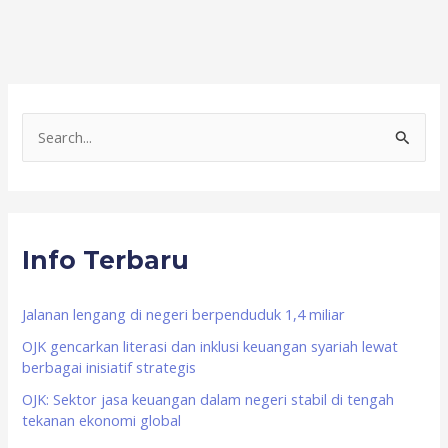
S
e
a
r
Info Terbaru
c
h
f
Jalanan lengang di negeri berpenduduk 1,4 miliar
o
OJK gencarkan literasi dan inklusi keuangan syariah lewat
berbagai inisiatif strategis
r
OJK: Sektor jasa keuangan dalam negeri stabil di tengah
:
tekanan ekonomi global