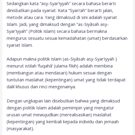
Sedangkan kata “asy-Syar’iyyah” secara bahasa berarti
dinisbatkan pada syariat. Kata “Syari’ah” berarti jalan,
metode atau cara. Yang dimaksud di sini adalah syariat
Islam. Jadi, yang dimaksud dengan “as-Siyâsah asy-
Syar’iyyah” (Politik Islam) secara bahasa bermakna
mengurus sesuatu sesuai kemaslahatan (umat) berdasarkan
syariat Islam.
Adapun makna politik Islam (as-Siyâsah asy-Syar’iyyah )
menurut istilah ‘fuqahā’ (ulama fikih) adalah membina
(membangun atau mendasari) hukum sesuai dengan
tuntutan maslahat (kepentingan) umat yang tidak terdapat
dalil khusus dan rinci mengenainya.
Dengan ungkapan lain disebutkan bahwa yang dimaksud
dengan politik Islam adalah pemimpin yang mengatur
urusan umat mewujudkan (merealisasikan) maslahat
(kepentingan) yang kembali kepada individu dan jemaah
(masyarakat).