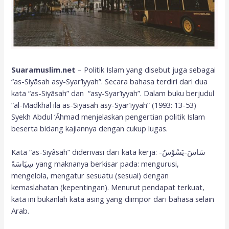
Suaramuslim.net
– Politik Islam yang disebut juga sebagai
“as-Siyāsah asy-Syar’iyyah”. Secara bahasa terdiri dari dua
kata “as-Siyāsah” dan “asy-Syar’iyyah”. Dalam buku berjudul
“al-Madkhal ilā as-Siyāsah asy-Syar’iyyah” (1993: 13-53)
Syekh Abdul ‘Āhmad menjelaskan pengertian politik Islam
beserta bidang kajiannya dengan cukup lugas.
Kata “as-Siyâsah” diderivasi dari kata kerja: سَاسَ-يَسُوْسُ-
سِيَاسَةً yang maknanya berkisar pada: mengurusi,
mengelola, mengatur sesuatu (sesuai) dengan
kemaslahatan (kepentingan). Menurut pendapat terkuat,
kata ini bukanlah kata asing yang diimpor dari bahasa selain
Arab.