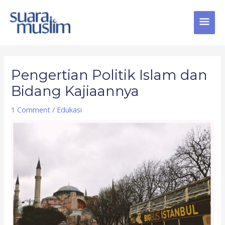
Skip
MAI
to
content
MEN
Post
navigation
Pengertian Politik Islam dan
Bidang Kajiaannya
1 Comment
/
Edukasi