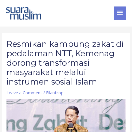
Skip
MAI
to
content
MEN
Post
navigation
Resmikan kampung zakat di
pedalaman NTT, Kemenag
dorong transformasi
masyarakat melalui
instrumen sosial Islam
Leave a Comment
/
Filantropi