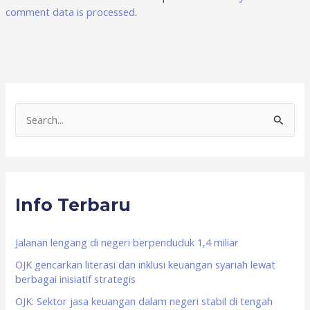
comment data is processed
.
S
e
a
r
Info Terbaru
c
h
f
Jalanan lengang di negeri berpenduduk 1,4 miliar
o
OJK gencarkan literasi dan inklusi keuangan syariah lewat
berbagai inisiatif strategis
r
OJK: Sektor jasa keuangan dalam negeri stabil di tengah
: