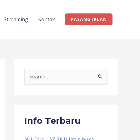
Streaming
Kontak
PASANG IKLAN
S
e
a
r
c
Info Terbaru
h
f
NU Care-LAZISNU Jatim buka