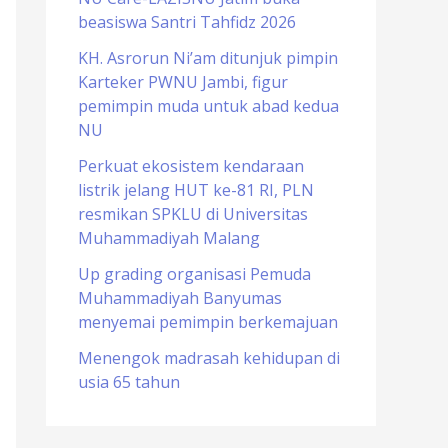
beasiswa Santri Tahfidz 2026
o
r
KH. Asrorun Ni’am ditunjuk pimpin
Karteker PWNU Jambi, figur
:
pemimpin muda untuk abad kedua
NU
Perkuat ekosistem kendaraan
listrik jelang HUT ke-81 RI, PLN
resmikan SPKLU di Universitas
Muhammadiyah Malang
Up grading organisasi Pemuda
Muhammadiyah Banyumas
menyemai pemimpin berkemajuan
Menengok madrasah kehidupan di
usia 65 tahun