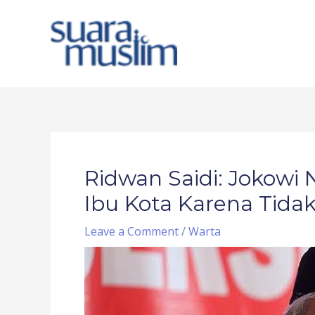
Skip
to
content
Post
navigation
Ridwan Saidi: Jokow
Ibu Kota Karena Tidak
Leave a Comment
/
Warta