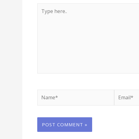
Type
here..
Name*
Email*