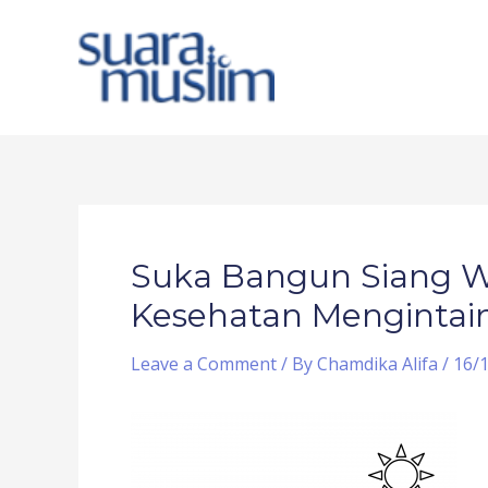
Skip
to
content
Post
navigation
Suka Bangun Siang W
Kesehatan Menginta
Leave a Comment
/ By
Chamdika Alifa
/
16/