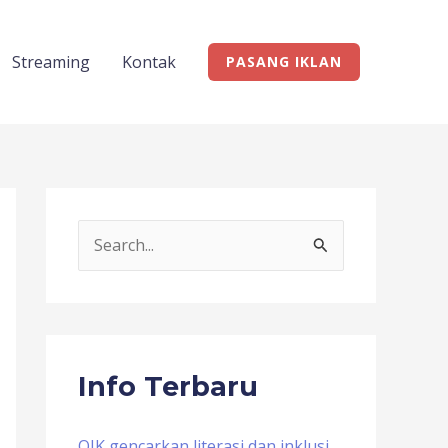
Streaming
Kontak
PASANG IKLAN
S
e
a
r
c
Info Terbaru
h
f
OJK gencarkan literasi dan inklusi