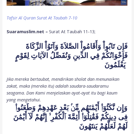
Tafsir Al Quran Surat At Taubah 7-10
Suaramuslim.net –
Surat At Taubah 11-13;
فَإِن تَابُواْ وَأَقَامُواْ الصَّلاَةَ وَآتَوُاْ الزَّكَاةَ
فَإِخْوَانُكُمْ فِي الدِّينِ وَنُفَصِّلُ الآيَاتِ لِقَوْمٍ
يَعْلَمُونَ
Jika mereka bertaubat, mendirikan sholat dan menunaikan
zakat, maka (mereka itu) adalah saudara-saudaramu
seagama. Dan Kami menjelaskan ayat-ayat itu bagi kaum
yang mengetahui.
وَإِن نَّكَثُوٓا۟ أَيْمَٰنَهُم مِّنۢ بَعْدِ عَهْدِهِمْ وَطَعَنُوا۟
فِى دِينِكُمْ فَقَٰتِلُوٓا۟ أَئِمَّةَ ٱلْكُفْرِ ۙ إِنَّهُمْ لَآ أَيْمَٰنَ
لَهُمْ لَعَلَّهُمْ يَنتَهُونَ