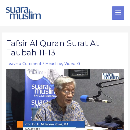
Skip
MAI
to
content
MEN
Post
navigation
Tafsir Al Quran Surat At
Taubah 11-13
Leave a Comment
/
Headline
,
Video-G