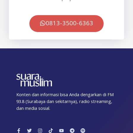
0813-3500-6363
Konten dan informasi bisa Anda dengarkan di FM
93.8 (Surabaya dan sekitarnya), radio streaming,
dan media sosial.
F
T
I
T
Y
T
S
a
w
n
i
o
e
p
c
i
s
k
u
l
o