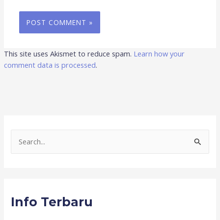
This site uses Akismet to reduce spam.
Learn how your
comment data is processed
.
S
e
a
r
Info Terbaru
c
h