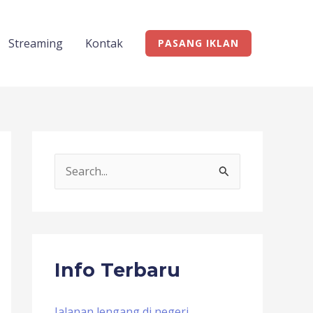
Streaming
Kontak
PASANG IKLAN
S
e
a
r
c
Info Terbaru
h
f
Jalanan lengang di negeri