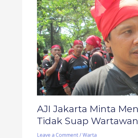
Minta
Menteri
Agraria
dan
Tata
Ruang
Tidak
Suap
Wartawan
AJI Jakarta Minta Men
Tidak Suap Wartawa
Leave a Comment
/
Warta