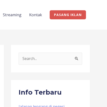
Streaming
Kontak
PASANG IKLAN
S
e
a
r
c
Info Terbaru
h
f
Jalanan lengang di negeri