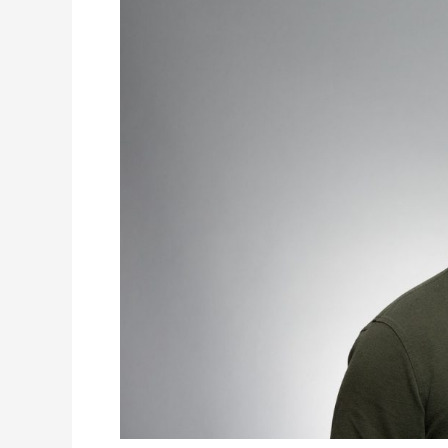
Bahayanya
Ujub