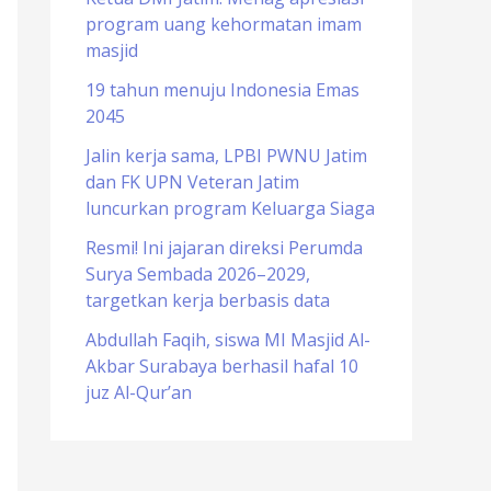
program uang kehormatan imam
o
masjid
r
19 tahun menuju Indonesia Emas
:
2045
Jalin kerja sama, LPBI PWNU Jatim
dan FK UPN Veteran Jatim
luncurkan program Keluarga Siaga
Resmi! Ini jajaran direksi Perumda
Surya Sembada 2026–2029,
targetkan kerja berbasis data
Abdullah Faqih, siswa MI Masjid Al-
Akbar Surabaya berhasil hafal 10
juz Al-Qur’an