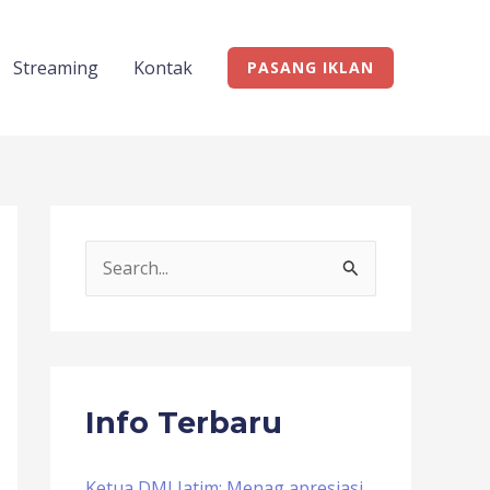
Streaming
Kontak
PASANG IKLAN
S
e
a
r
c
Info Terbaru
h
f
Ketua DMI Jatim: Menag apresiasi