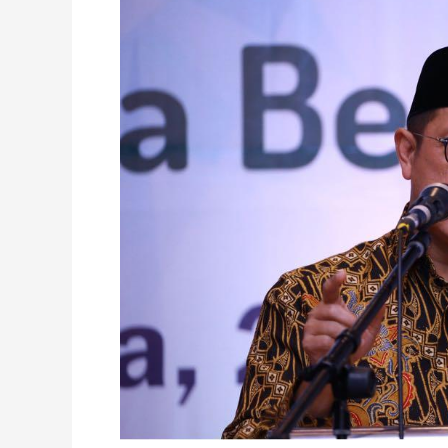
Harga
Referensi
Umrah
20
Juta
Rupiah