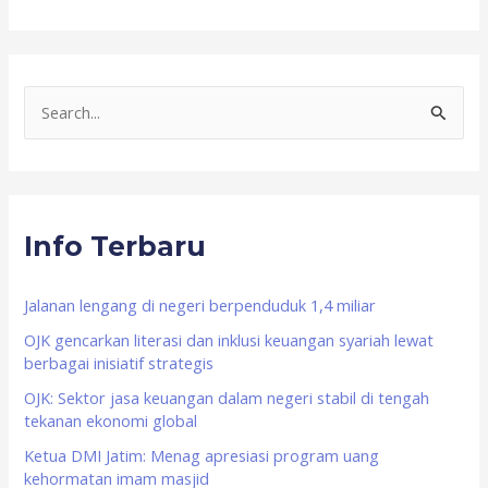
S
e
a
r
Info Terbaru
c
h
f
Jalanan lengang di negeri berpenduduk 1,4 miliar
o
OJK gencarkan literasi dan inklusi keuangan syariah lewat
berbagai inisiatif strategis
r
OJK: Sektor jasa keuangan dalam negeri stabil di tengah
:
tekanan ekonomi global
Ketua DMI Jatim: Menag apresiasi program uang
kehormatan imam masjid